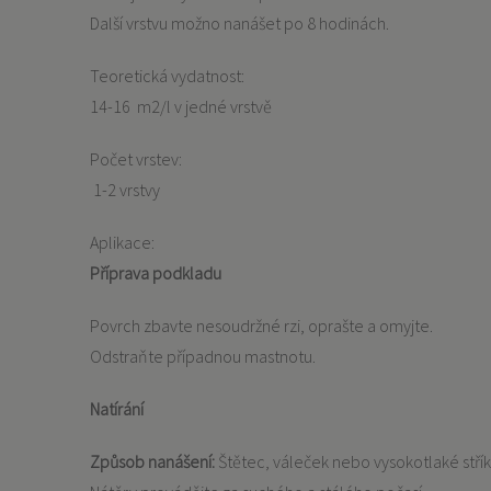
Další vrstvu možno nanášet po 8 hodinách.
Teoretická vydatnost:
14-16 m2/l v jedné vrstvě
Počet vrstev:
1-2 vrstvy
Aplikace:
Příprava podkladu
Povrch zbavte nesoudržné rzi, oprašte a omyjte.
Odstraňte případnou mastnotu.
Natírání
Způsob nanášení:
Štětec, váleček nebo vysokotlaké stříká