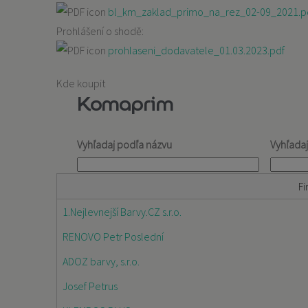
bl_km_zaklad_primo_na_rez_02-09_2021.p
Prohlášení o shodě:
prohlaseni_dodavatele_01.03.2023.pdf
Kde koupit
Komaprim
Vyhľadaj podľa názvu
Vyhľada
Fi
1.Nejlevnejší Barvy.CZ s.r.o.
RENOVO Petr Poslední
ADOZ barvy, s.r.o.
Josef Petrus