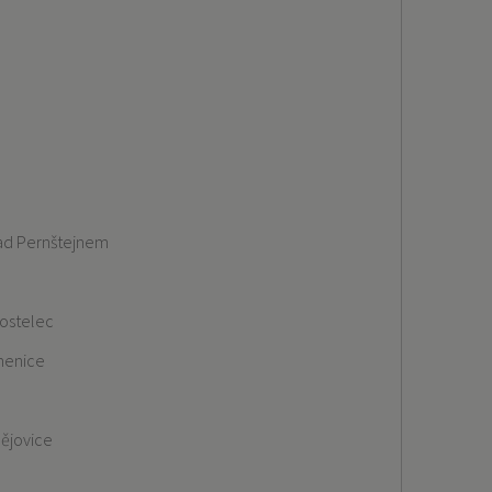
nad Pernštejnem
ostelec
menice
a
ějovice