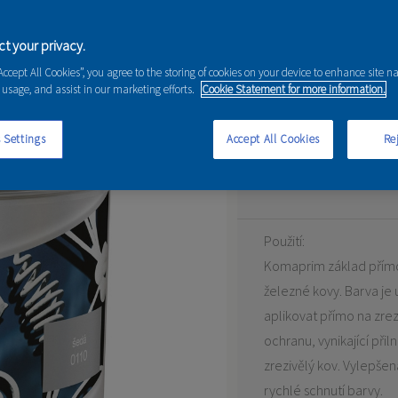
t your privacy.
“Accept All Cookies”, you agree to the storing of cookies on your device to enhance site n
mo na rez
 usage, and assist in our marketing efforts.
Cookie Statement for more information.
ZÁKLADNÍ BARVA NA KO
 Settings
Accept All Cookies
Rej
Syntetická základní ant
Použití:
Komaprim základ přímo 
železné kovy. Barva je ur
aplikovat přímo na zrez
ochranu, vynikající při
zrezivělý kov. Vylepšená
rychlé schnutí barvy.