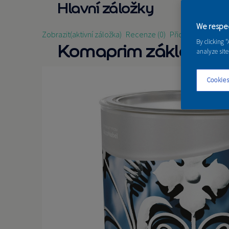
Hlavní záložky
We respec
Zobrazit
(aktivní záložka)
Recenze (0)
Přidat recenzi
By clicking 
Komaprim základ pří
analyze site
Cookies