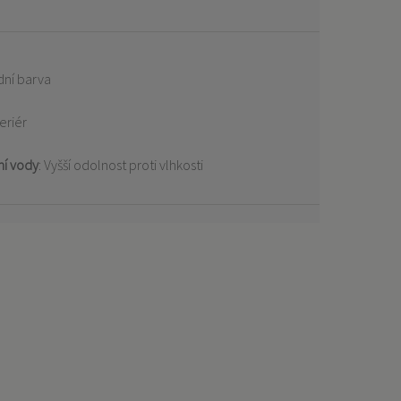
dní barva
teriér
ní vody
: Vyšší odolnost proti vlhkosti