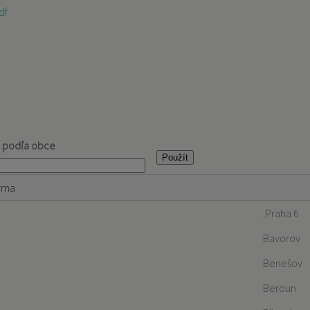
df
j podľa obce
rma
.Praha 6
Bavorov
Benešov
Beroun