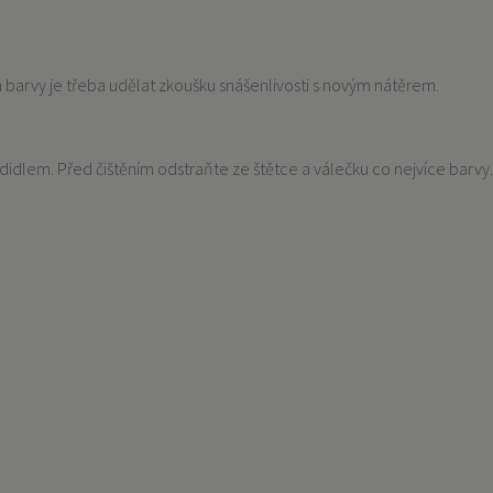
 barvy je třeba udělat zkoušku snášenlivosti s novým nátěrem.
dlem. Před čištěním odstraňte ze štětce a válečku co nejvíce barvy