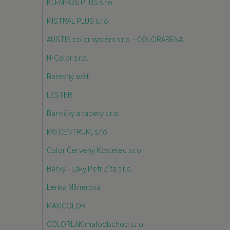
KLEMPOS PLUS s.r.o.
MISTRAL PLUS s.r.o.
AUSTIS color systém s.r.o. - COLORARENA
H-Color s.r.o.
Barevný svět
LESTER
Barvičky a tapety s.r.o.
MG CENTRUM, s.r.o.
Color Červený Kostelec s.r.o.
Barvy - Laky Petr Zíta s.r.o.
Lenka Milnerová
MAXICOLOR
COLORLAK maloobchod s.r.o.