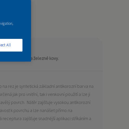
avigation,
V
ect All
ikorozní barva na železné kovy.
na rez je syntetická základní antikorozní barva na
čená jak pro vnitřní, tak i venkovní použití a lze ji
avělý povrch. Nátěr zajišťuje vysokou antikorozní
lnavost k povrchu a lze nanášet přímo na
 receptura zajišťuje snadnější aplikaci stříkáním a