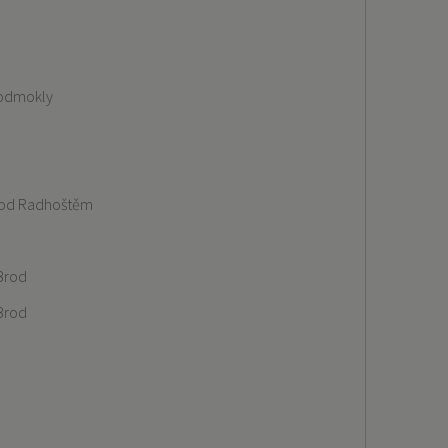
Podmokly
pod Radhoštěm
Brod
Brod