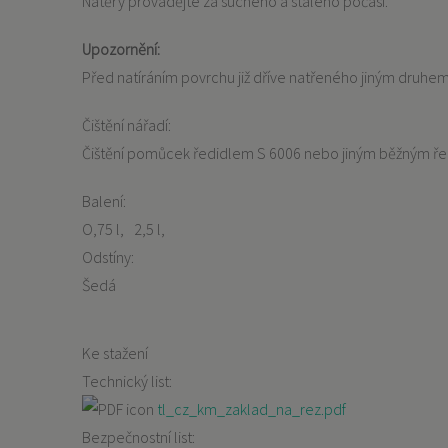
Nátěry provádějte za suchého a stálého počasí.
Upozornění:
Před natíráním povrchu již dříve natřeného jiným druhem
Čištění nářadí:
Čištění pomůcek ředidlem S 6006 nebo jiným běžným ředi
Balení:
O,75 l
2,5 l
Odstíny:
Šedá
Ke stažení
Technický list:
tl_cz_km_zaklad_na_rez.pdf
Bezpečnostní list: