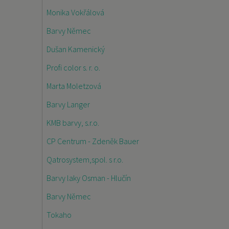
Monika Vokřálová
Barvy Němec
Dušan Kamenický
Profi color s. r. o.
Marta Moletzová
Barvy Langer
KMB barvy, s.r.o.
CP Centrum - Zdeněk Bauer
Qatrosystem,spol. s r.o.
Barvy laky Osman - Hlučín
Barvy Němec
Tokaho