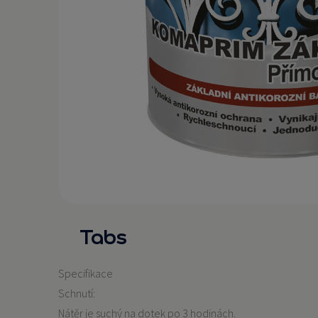
Tabs
Specifikace
Schnutí:
Nátěr je suchý na dotek po 3 hodinách.