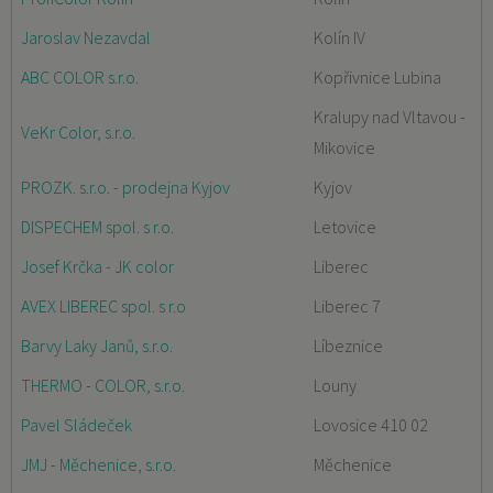
Jaroslav Nezavdal
Kolín IV
ABC COLOR s.r.o.
Kopřivnice Lubina
Kralupy nad Vltavou -
VeKr Color, s.r.o.
Mikovice
PROZK. s.r.o. - prodejna Kyjov
Kyjov
DISPECHEM spol. s r.o.
Letovice
Josef Krčka - JK color
Liberec
AVEX LIBEREC spol. s r.o
Liberec 7
Barvy Laky Janů, s.r.o.
Líbeznice
THERMO - COLOR, s.r.o.
Louny
Pavel Sládeček
Lovosice 410 02
JMJ - Měchenice, s.r.o.
Měchenice