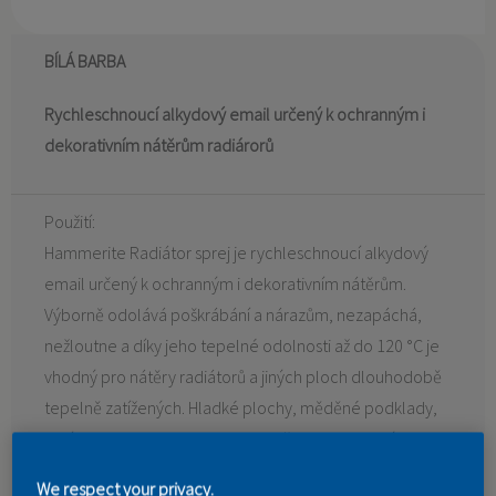
BÍLÁ BARBA
Rychleschnoucí alkydový email určený k ochranným i
dekorativním nátěrům radiárorů
Použití:
Hammerite Radiátor sprej je rychleschnoucí alkydový
email určený k ochranným i dekorativním nátěrům.
Výborně odolává poškrábání a nárazům, nezapáchá,
nežloutne a díky jeho tepelné odolnosti až do 120 °C je
vhodný pro nátěry radiátorů a jiných ploch dlouhodobě
tepelně zatížených. Hladké plochy, měděné podklady,
hliník a podklady z PVC je nutno přebrousit jemným
brusným papírem.
We respect your privacy.