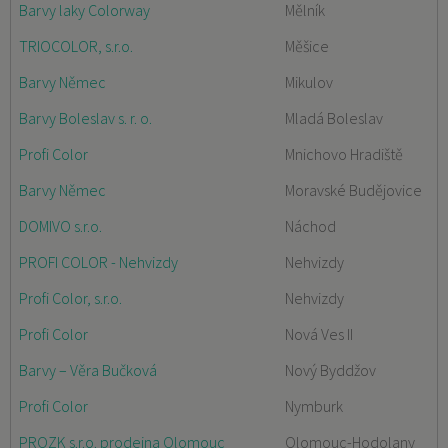
Barvy laky Colorway
Mělník
TRIOCOLOR, s.r.o.
Měšice
Barvy Němec
Mikulov
Barvy Boleslav s. r. o.
Mladá Boleslav
Profi Color
Mnichovo Hradiště
Barvy Němec
Moravské Budějovice
DOMIVO s.r.o.
Náchod
PROFI COLOR - Nehvizdy
Nehvizdy
Profi Color, s.r.o.
Nehvizdy
Profi Color
Nová Ves II
Barvy – Věra Bučková
Nový Byddžov
Profi Color
Nymburk
PROZK s.r.o. prodejna Olomouc
Olomouc-Hodolany