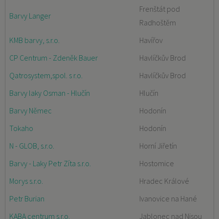
Frenštát pod
Barvy Langer
Radhoštěm
KMB barvy, s.r.o.
Havířov
CP Centrum - Zdeněk Bauer
Havlíčkův Brod
Qatrosystem,spol. s r.o.
Havlíčkův Brod
Barvy laky Osman - Hlučín
Hlučín
Barvy Němec
Hodonín
Tokaho
Hodonín
N - GLOB, s.r.o.
Horní Jiřetín
Barvy - Laky Petr Zíta s.r.o.
Hostomice
Morys s.r.o.
Hradec Králové
Petr Burian
Ivanovice na Hané
KABA centrum s.r.o.
Jablonec nad Nisou