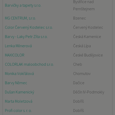
Bystřice nad
Barvičky a tapety s.r.o.
Pernštejnem
MG CENTRUM, s.r.o.
Bzenec
Color Červený Kostelec s.r.o.
Červený Kostelec
Barvy - Laky Petr Zíta s.r.o.
Česká Kamenice
Lenka Milnerová
Česká Lípa
MAXICOLOR
České Budějovice
COLORLAK maloobchod s.r.o.
Cheb
Monika Vokřálová
Chomutov
Barvy Němec
Dačice
Dušan Kamenický
Děčín IV-Podmokly
Marta Moletzová
Dobříš
Profi color s. r. o.
Dobříš