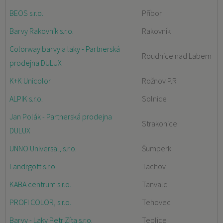
BEOS s.r.o.
Příbor
Barvy Rakovník s.r.o.
Rakovník
Colorway barvy a laky - Partnerská
Roudnice nad Labem
prodejna DULUX
K+K Unicolor
Rožnov P.R
ALPIK s.r.o.
Solnice
Jan Polák - Partnerská prodejna
Strakonice
DULUX
UNNO Universal, s.r.o.
Šumperk
Landrgott s.r.o.
Tachov
KABA centrum s.r.o.
Tanvald
PROFI COLOR, s.r.o.
Tehovec
Barvy - Laky Petr Zíta s.r.o.
Teplice