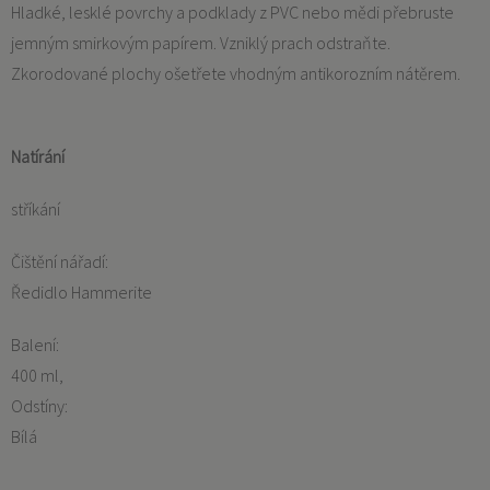
Hladké, lesklé povrchy a podklady z PVC nebo mědi přebruste
jemným smirkovým papírem. Vzniklý prach odstraňte.
Zkorodované plochy ošetřete vhodným antikorozním nátěrem.
Natírání
stříkání
Čištění nářadí:
Ředidlo Hammerite
Balení:
400 ml
Odstíny:
Bílá