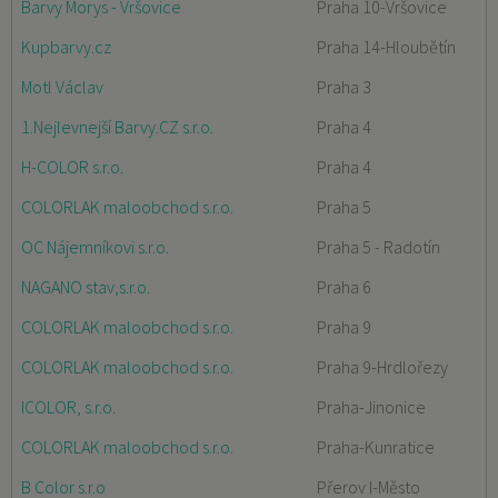
Barvy Morys - Vršovice
Praha 10-Vršovice
Kupbarvy.cz
Praha 14-Hloubětín
Motl Václav
Praha 3
1.Nejlevnejší Barvy.CZ s.r.o.
Praha 4
H-COLOR s.r.o.
Praha 4
COLORLAK maloobchod s.r.o.
Praha 5
OC Nájemníkovi s.r.o.
Praha 5 - Radotín
NAGANO stav,s.r.o.
Praha 6
COLORLAK maloobchod s.r.o.
Praha 9
COLORLAK maloobchod s.r.o.
Praha 9-Hrdlořezy
ICOLOR, s.r.o.
Praha-Jinonice
COLORLAK maloobchod s.r.o.
Praha-Kunratice
B Color s.r.o
Přerov I-Město