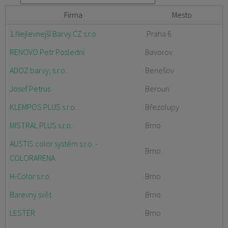
Firma
Mesto
1.Nejlevnejší Barvy.CZ s.r.o.
.Praha 6
RENOVO Petr Poslední
Bavorov
ADOZ barvy, s.r.o.
Benešov
Josef Petrus
Beroun
KLEMPOS PLUS s.r.o.
Březolupy
MISTRAL PLUS s.r.o.
Brno
AUSTIS color systém s.r.o. -
Brno
COLORARENA
H-Color s.r.o.
Brno
Barevný svět
Brno
LESTER
Brno