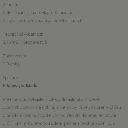
Schnutí:
Nátěr je suchý na dotek po 15 minutách.
Další vrstvu možno nanášet po 30 minutách.
Teoretická vydatnost:
3,75 m2/l v jedné vrstvě
Počet vrstev:
2-3 vrstvy
Aplikace:
Příprava podkladu
Povrchy musí být čisté, suché, odmaštěné a studené.
Z povrchu odstraňte odlupující se vrstvy rzi nebo starého nátěru.
Znečištění kovu odstraňte pomocí ředidla Hammerite, dobře
držící nátěr omyjte vodou s detergentem. Nechte vyschnout.