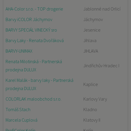
AHA-Color s.r.o. - TOP drogerie
Jablonné nad Orlicí
Barvy iCOLOR Jáchymov
Jáchymov
BARVY SPECIÁL VINECKÝ sro
Jesenice
Barvy Laky - Renata Dvořáková
Jihlava
BARVY-UNIMAX
JIHLAVA
Renata Milotinská - Partnerská
Jindřichův Hradec I
prodejna DULUX
Karel Malák - barvy laky - Partnerská
Kaplice
prodejna DULUX
COLORLAK maloobchod s.r.o.
Karlovy Vary
Tomáš Stach
Kladno
Marcela Cuplová
Klatovy II
ProfiColor Kolín
Kolín