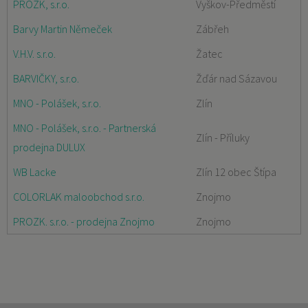
PROZK, s.r.o.
Vyškov-Předměstí
Barvy Martin Němeček
Zábřeh
V.H.V. s.r.o.
Žatec
BARVIČKY, s.r.o.
Žďár nad Sázavou
MNO - Polášek, s.r.o.
Zlín
MNO - Polášek, s.r.o. - Partnerská
Zlín - Příluky
prodejna DULUX
WB Lacke
Zlín 12 obec Štípa
COLORLAK maloobchod s.r.o.
Znojmo
PROZK. s.r.o. - prodejna Znojmo
Znojmo