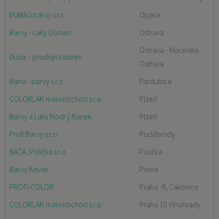
DUMAG barvy s.r.o
Opava
Barvy - Laky Osman
Ostrava
Ostrava - Moravská
Dulux - prodejna barev
Ostrava
Mana - barvy s.r.o.
Pardubice
COLORLAK maloobchod s.r.o.
Plzeň
Barvy a Laky Modrý Racek
Plzeň
Profi Barvy s.r.o.
Poděbrady
BÁČA, Polička s.r.o.
Polička
Barvy Kövak
Polná
PROFI-COLOR
Praha -9, Čakovice
COLORLAK maloobchod s.r.o.
Praha 10 Vinohrady