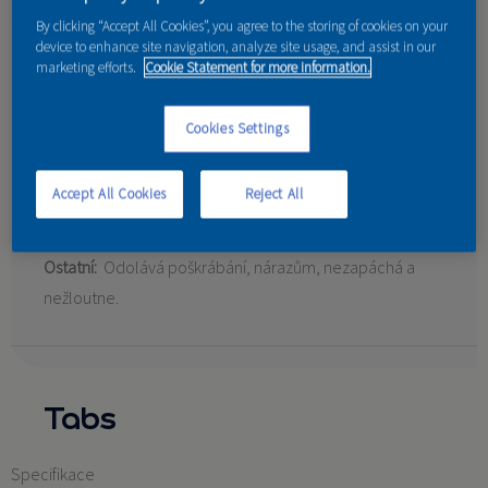
By clicking “Accept All Cookies”, you agree to the storing of cookies on your
device to enhance site navigation, analyze site usage, and assist in our
Vlastnosti:
marketing efforts.
Cookie Statement for more information.
Výsledný vzhled:
Lesklý
Cookies Settings
Určení:
Pro vnitřní použití.
Odolnost proti působení tepla:
Tepelná odolnost až do
Accept All Cookies
Reject All
120°.
Ostatní:
Odolává poškrábání, nárazům, nezapáchá a
nežloutne.
Tabs
Specifikace