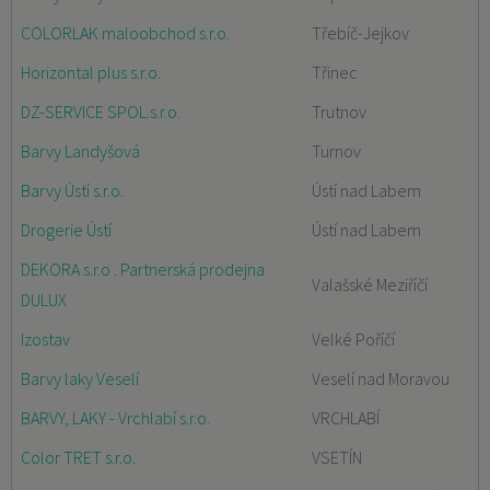
COLORLAK maloobchod s.r.o.
Třebíč-Jejkov
Horizontal plus s.r.o.
Třinec
DZ-SERVICE SPOL.s.r.o.
Trutnov
Barvy Landyšová
Turnov
Barvy Ústí s.r.o.
Ústí nad Labem
Drogerie Ústí
Ústí nad Labem
DEKORA s.r.o . Partnerská prodejna
Valašské Meziříčí
DULUX
Izostav
Velké Poříčí
Barvy laky Veselí
Veselí nad Moravou
BARVY, LAKY - Vrchlabí s.r.o.
VRCHLABÍ
Color TRET s.r.o.
VSETÍN