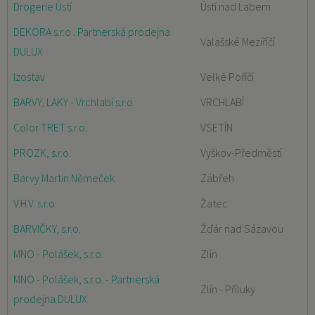
Drogerie Ústí
Ústí nad Labem
DEKORA s.r.o . Partnerská prodejna
Valašské Meziříčí
DULUX
Izostav
Velké Poříčí
BARVY, LAKY - Vrchlabí s.r.o.
VRCHLABÍ
Color TRET s.r.o.
VSETÍN
PROZK, s.r.o.
Vyškov-Předměstí
Barvy Martin Němeček
Zábřeh
V.H.V. s.r.o.
Žatec
BARVIČKY, s.r.o.
Žďár nad Sázavou
MNO - Polášek, s.r.o.
Zlín
MNO - Polášek, s.r.o. - Partnerská
Zlín - Příluky
prodejna DULUX