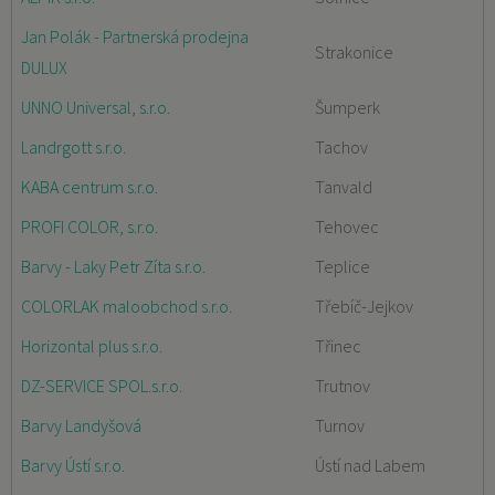
Jan Polák - Partnerská prodejna
Strakonice
DULUX
UNNO Universal, s.r.o.
Šumperk
Landrgott s.r.o.
Tachov
KABA centrum s.r.o.
Tanvald
PROFI COLOR, s.r.o.
Tehovec
Barvy - Laky Petr Zíta s.r.o.
Teplice
COLORLAK maloobchod s.r.o.
Třebíč-Jejkov
Horizontal plus s.r.o.
Třinec
DZ-SERVICE SPOL.s.r.o.
Trutnov
Barvy Landyšová
Turnov
Barvy Ústí s.r.o.
Ústí nad Labem