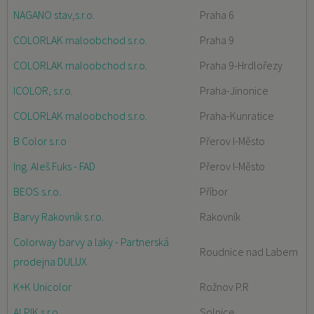
NAGANO stav,s.r.o.
Praha 6
COLORLAK maloobchod s.r.o.
Praha 9
COLORLAK maloobchod s.r.o.
Praha 9-Hrdlořezy
ICOLOR, s.r.o.
Praha-Jinonice
COLORLAK maloobchod s.r.o.
Praha-Kunratice
B Color s.r.o
Přerov I-Město
Ing. Aleš Fuks - FAD
Přerov I-Město
BEOS s.r.o.
Příbor
Barvy Rakovník s.r.o.
Rakovník
Colorway barvy a laky - Partnerská
Roudnice nad Labem
prodejna DULUX
K+K Unicolor
Rožnov P.R
ALPIK s.r.o.
Solnice