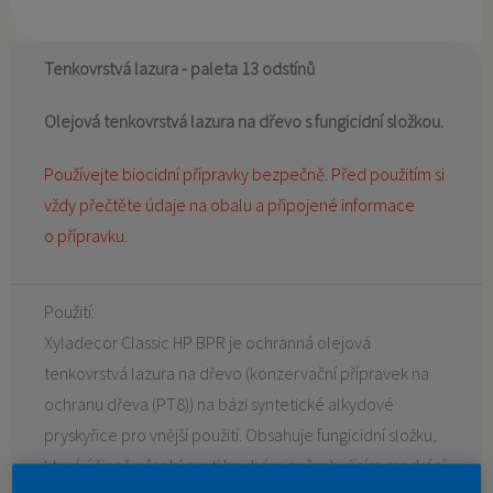
Tenkovrstvá lazura - paleta 13 odstínů
Olejová tenkovrstvá lazura na dřevo s fungicidní složkou.
Používejte biocidní přípravky bezpečně. Před použitím si
vždy přečtěte údaje na obalu a připojené informace
o přípravku.
Použití:
Xyladecor Classic HP BPR je ochranná olejová
tenkovrstvá lazura na dřevo (konzervační přípravek na
ochranu dřeva (PT8)) na bázi syntetické alkydové
pryskyřice pro vnější použití. Obsahuje fungicidní složku,
která účinně působí proti houbám způsobujícím modrání