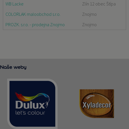
WB Lacke
Zlín 12 obec Štípa
COLORLAK maloobchod s.r.o.
Znojmo
PROZK. s.r.o. - prodejna Znojmo
Znojmo
Naše weby