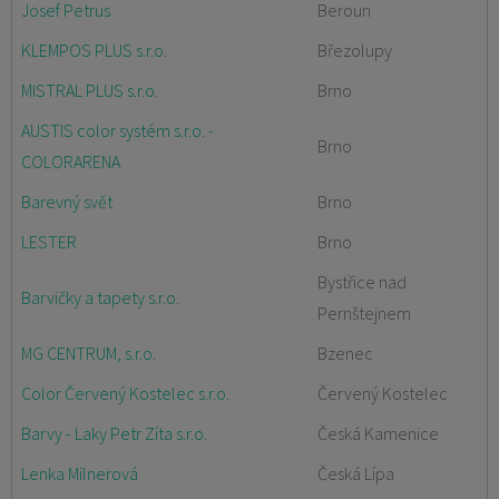
Josef Petrus
Beroun
KLEMPOS PLUS s.r.o.
Březolupy
MISTRAL PLUS s.r.o.
Brno
AUSTIS color systém s.r.o. -
Brno
COLORARENA
Barevný svět
Brno
LESTER
Brno
Bystřice nad
Barvičky a tapety s.r.o.
Pernštejnem
MG CENTRUM, s.r.o.
Bzenec
Color Červený Kostelec s.r.o.
Červený Kostelec
Barvy - Laky Petr Zíta s.r.o.
Česká Kamenice
Lenka Milnerová
Česká Lípa