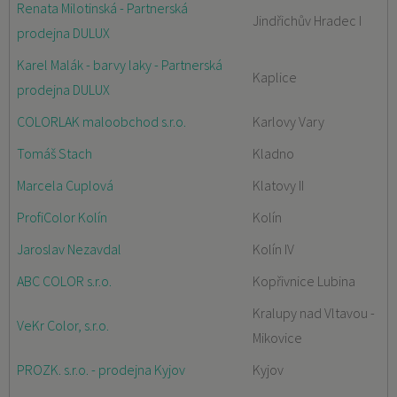
Renata Milotinská - Partnerská
Jindřichův Hradec I
prodejna DULUX
Karel Malák - barvy laky - Partnerská
Kaplice
prodejna DULUX
COLORLAK maloobchod s.r.o.
Karlovy Vary
Tomáš Stach
Kladno
Marcela Cuplová
Klatovy II
ProfiColor Kolín
Kolín
Jaroslav Nezavdal
Kolín IV
ABC COLOR s.r.o.
Kopřivnice Lubina
Kralupy nad Vltavou -
VeKr Color, s.r.o.
Mikovice
PROZK. s.r.o. - prodejna Kyjov
Kyjov