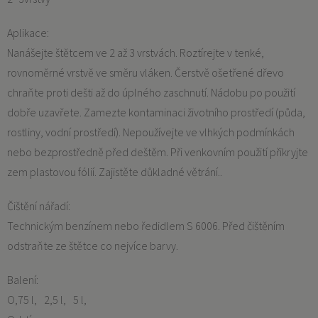
Aplikace:
Nanášejte štětcem ve 2 až 3 vrstvách. Roztírejte v tenké,
rovnoměrné vrstvě ve směru vláken. Čerstvě ošetřené dřevo
chraňte proti dešti až do úplného zaschnutí. Nádobu po použití
dobře uzavřete. Zamezte kontaminaci životního prostředí (půda,
rostliny, vodní prostředí). Nepoužívejte ve vlhkých podmínkách
nebo bezprostředně před deštěm. Při venkovním použití přikryjte
zem plastovou fólií. Zajistěte důkladné větrání..
Čištění nářadí:
Technickým benzínem nebo ředidlem S 6006. Před čištěním
odstraňte ze štětce co nejvíce barvy.
Balení:
O,75 l
2,5 l
5 l