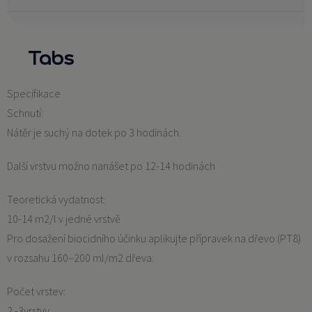
Tabs
Specifikace
Schnutí:
Nátěr je suchý na dotek po 3 hodinách.
Další vrstvu možno nanášet po 12-14 hodinách
Teoretická vydatnost:
10-14 m2/l v jedné vrstvě
Pro dosažení biocidního účinku aplikujte přípravek na dřevo (PT8)
v rozsahu 160–200 ml/m2 dřeva.
Počet vrstev:
2 -3vrstvy