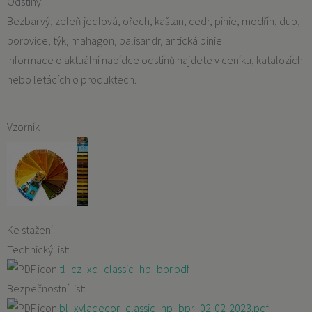
Odstíny:
Bezbarvý, zeleň jedlová, ořech, kaštan, cedr, pinie, modřín, dub,
borovice, týk, mahagon, palisandr, antická pinie
Informace o aktuální nabídce odstínů najdete v ceníku, katalozích
nebo letácích o produktech.
Vzorník
Ke stažení
Technický list:
tl_cz_xd_classic_hp_bpr.pdf
Bezpečnostní list:
bl_xyladecor_classic_hp_bpr_02-02-2023.pdf