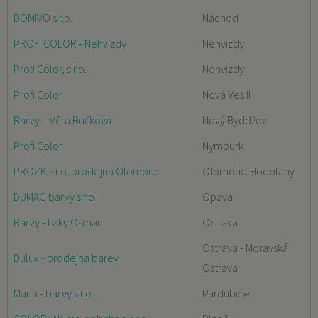
DOMIVO s.r.o.
Náchod
PROFI COLOR - Nehvizdy
Nehvizdy
Profi Color, s.r.o.
Nehvizdy
Profi Color
Nová Ves II
Barvy – Věra Bučková
Nový Byddžov
Profi Color
Nymburk
PROZK s.r.o. prodejna Olomouc
Olomouc-Hodolany
DUMAG barvy s.r.o
Opava
Barvy - Laky Osman
Ostrava
Ostrava - Moravská
Dulux - prodejna barev
Ostrava
Mana - barvy s.r.o.
Pardubice