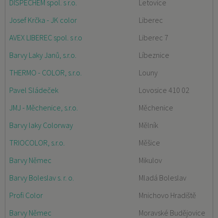
DISPECHEM spol. s r.o.
Letovice
Josef Krčka - JK color
Liberec
AVEX LIBEREC spol. s r.o
Liberec 7
Barvy Laky Janů, s.r.o.
Líbeznice
THERMO - COLOR, s.r.o.
Louny
Pavel Sládeček
Lovosice 410 02
JMJ - Měchenice, s.r.o.
Měchenice
Barvy laky Colorway
Mělník
TRIOCOLOR, s.r.o.
Měšice
Barvy Němec
Mikulov
Barvy Boleslav s. r. o.
Mladá Boleslav
Profi Color
Mnichovo Hradiště
Barvy Němec
Moravské Budějovice