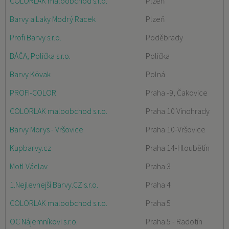
COLORLAK maloobchod s.r.o.
Plzeň
Barvy a Laky Modrý Racek
Plzeň
Profi Barvy s.r.o.
Poděbrady
BÁČA, Polička s.r.o.
Polička
Barvy Kövak
Polná
PROFI-COLOR
Praha -9, Čakovice
COLORLAK maloobchod s.r.o.
Praha 10 Vinohrady
Barvy Morys - Vršovice
Praha 10-Vršovice
Kupbarvy.cz
Praha 14-Hloubětín
Motl Václav
Praha 3
1.Nejlevnejší Barvy.CZ s.r.o.
Praha 4
COLORLAK maloobchod s.r.o.
Praha 5
OC Nájemníkovi s.r.o.
Praha 5 - Radotín