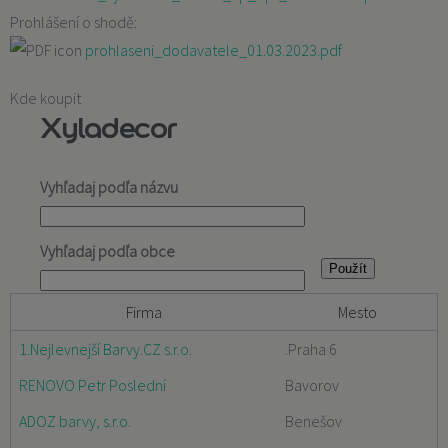
Prohlášení o shodě:
prohlaseni_dodavatele_01.03.2023.pdf
Kde koupit
Xyladecor
Vyhľadaj podľa názvu
Vyhľadaj podľa obce
Firma
Mesto
1.Nejlevnejší Barvy.CZ s.r.o.
.Praha 6
RENOVO Petr Poslední
Bavorov
ADOZ barvy, s.r.o.
Benešov