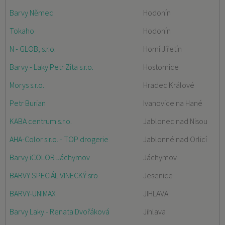
Barvy Němec
Hodonín
Tokaho
Hodonín
N - GLOB, s.r.o.
Horní Jiřetín
Barvy - Laky Petr Zíta s.r.o.
Hostomice
Morys s.r.o.
Hradec Králové
Petr Burian
Ivanovice na Hané
KABA centrum s.r.o.
Jablonec nad Nisou
AHA-Color s.r.o. - TOP drogerie
Jablonné nad Orlicí
Barvy iCOLOR Jáchymov
Jáchymov
BARVY SPECIÁL VINECKÝ sro
Jesenice
BARVY-UNIMAX
JIHLAVA
Barvy Laky - Renata Dvořáková
Jihlava