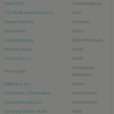
MAXICOLOR
České Budějovice
COLORLAK maloobchod s.r.o.
Cheb
Monika Vokřálová
Chomutov
Barvy Němec
Dačice
Dušan Kamenický
Děčín IV-Podmokly
Marta Moletzová
Dobříš
Profi color s. r. o.
Dobříš
Frenštát pod
Barvy Langer
Radhoštěm
KMB barvy, s.r.o.
Havířov
CP Centrum - Zdeněk Bauer
Havlíčkův Brod
Qatrosystem,spol. s r.o.
Havlíčkův Brod
Barvy laky Osman - Hlučín
Hlučín