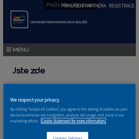
Přejít k hlavnímu obsahu
PŘIHLÁŠENÍ PARTNERA
REGISTRACE
PRODUKTY
Jste zde
PRODUKTOVÉ NOVINKY
Domů
PORADENSTVÍ
We respect your privacy.
Hlavní záložky
AKCE A NOVINKY
By clicking “Accept All Cookies”, you agree to the storing of cookies on your
device to enhance site navigation, analyze site usage, and assist in our
AKADEMIE
marketing efforts.
Cookie Statement for more information.
Zobrazit
(aktivní záložka)
Recenze (0)
Přidat recenzi
Vzorkovnice Dulux
PARTNEŘI
Cookies Settings