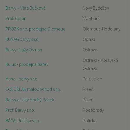
Barvy – Věra Bučková
Nový Byddžov
Profi Color
Nymburk
PROZK s.r.o. prodejna Olomouc
Olomouc-Hodolany
DUMAG barvy s.r.o
Opava
Barvy - Laky Osman
Ostrava
Ostrava - Moravská
Dulux - prodejna barev
Ostrava
Mana - barvy s.r.o.
Pardubice
COLORLAK maloobchod s.r.o.
Plzeň
Barvy a Laky Modrý Racek
Plzeň
Profi Barvy s.r.o.
Poděbrady
BÁČA, Polička s.r.o.
Polička