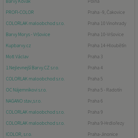
Barvy Kövak
Polná
PROFI-COLOR
Praha -9, Čakovice
COLORLAK maloobchod s.r.o.
Praha 10 Vinohrady
Barvy Morys - Vršovice
Praha 10-Vršovice
Kupbarvy.cz
Praha 14-Hloubětín
Motl Václav
Praha 3
1.Nejlevnejší Barvy.CZ s.r.o.
Praha 4
COLORLAK maloobchod s.r.o.
Praha 5
OC Nájemníkovi s.r.o.
Praha 5 - Radotín
NAGANO stav,s.r.o.
Praha 6
COLORLAK maloobchod s.r.o.
Praha 9
COLORLAK maloobchod s.r.o.
Praha 9-Hrdlořezy
ICOLOR, s.r.o.
Praha-Jinonice