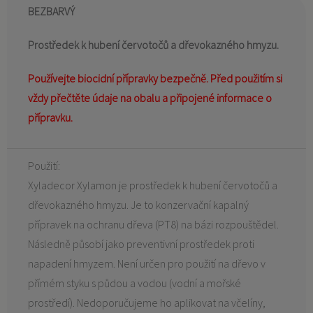
BEZBARVÝ
Prostředek k hubení červotočů a dřevokazného hmyzu.
Používejte biocidní přípravky bezpečně. Před použitím si
vždy přečtěte údaje na obalu a připojené informace o
přípravku.
Použití:
Xyladecor Xylamon je prostředek k hubení červotočů a
dřevokazného hmyzu. Je to konzervační kapalný
přípravek na ochranu dřeva (PT8) na bázi rozpouštědel.
Následně působí jako preventivní prostředek proti
napadení hmyzem. Není určen pro použití na dřevo v
přímém styku s půdou a vodou (vodní a mořské
prostředí). Nedoporučujeme ho aplikovat na včelíny,