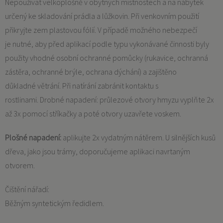
Nepoužívat velkoplošně v obytných místnostech a na nábytek
určený ke skladování prádla a lůžkovin. Při venkovním použití
přikryjte zem plastovou fólií. V případě možného nebezpečí
je nutné, aby před aplikací podle typu vykonávané činnosti byly
použity vhodné osobní ochranné pomůcky (rukavice, ochranná
zástěra, ochranné brýle, ochrana dýchání) a zajištěno
důkladné větrání. Při natírání zabránit kontaktu s
rostlinami. Drobné napadení: průlezové otvory hmyzu vyplňte 2x
až 3x pomocí stříkačky a poté otvory uzavřete voskem.
Plošné napadení:
aplikujte 2x vydatným nátěrem. U silnějších kusů
dřeva, jako jsou trámy, doporučujeme aplikaci navrtaným
otvorem.
Čištění nářadí:
Běžným syntetickým ředidlem.