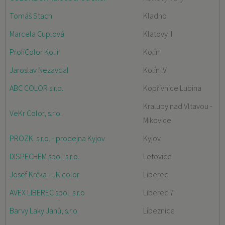
Tomáš Stach
Kladno
Marcela Cuplová
Klatovy II
ProfiColor Kolín
Kolín
Jaroslav Nezavdal
Kolín IV
ABC COLOR s.r.o.
Kopřivnice Lubina
Kralupy nad Vltavou -
VeKr Color, s.r.o.
Mikovice
PROZK. s.r.o. - prodejna Kyjov
Kyjov
DISPECHEM spol. s r.o.
Letovice
Josef Krčka - JK color
Liberec
AVEX LIBEREC spol. s r.o
Liberec 7
Barvy Laky Janů, s.r.o.
Líbeznice