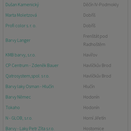
Dušan Kamenický
Děčín IV-Podmokly
Marta Moletzová
Dobříš
Profi color s. r. o.
Dobříš
Frenštát pod
Barvy Langer
Radhoštěm
KMB barvy, s.r.o.
Havířov
CP Centrum - Zdeněk Bauer
Havlíčkův Brod
Qatrosystem,spol. s r.o.
Havlíčkův Brod
Barvy laky Osman - Hlučín
Hlučín
Barvy Němec
Hodonín
Tokaho
Hodonín
N - GLOB, s.r.o.
Horní Jiřetín
Barvy - Laky Petr Zíta s.r.o.
Hostomice