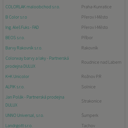
COLORLAK maloobchod s.r.o.
Praha-Kunratice
B Color s.r.o
Přerov I-Město
Ing. Aleš Fuks - FAD
Přerov I-Město
BEOS s.r.o.
Příbor
Barvy Rakovník s.r.o.
Rakovník
Colorway barvy a laky - Partnerská
Roudnice nad Labem
prodejna DULUX
K+K Unicolor
Rožnov P.R
ALPIK s.r.o.
Solnice
Jan Polák - Partnerská prodejna
Strakonice
DULUX
UNNO Universal, s.r.o.
Šumperk
Landrgott s.r.o.
Tachov