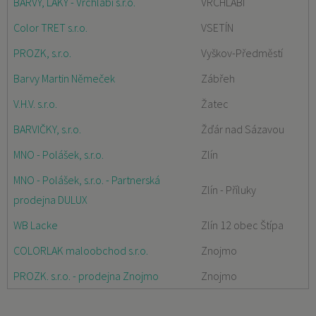
BARVY, LAKY - Vrchlabí s.r.o.
VRCHLABÍ
Color TRET s.r.o.
VSETÍN
PROZK, s.r.o.
Vyškov-Předměstí
Barvy Martin Němeček
Zábřeh
V.H.V. s.r.o.
Žatec
BARVIČKY, s.r.o.
Žďár nad Sázavou
MNO - Polášek, s.r.o.
Zlín
MNO - Polášek, s.r.o. - Partnerská
Zlín - Příluky
prodejna DULUX
WB Lacke
Zlín 12 obec Štípa
COLORLAK maloobchod s.r.o.
Znojmo
PROZK. s.r.o. - prodejna Znojmo
Znojmo