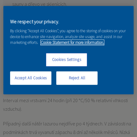
sauny a dřevo ve sklenících.
We respect your privacy.
Vlastnosti:
By clicking “Accept All Cookies”, you agree to the storing of cookies on your
Určení: Pro vnitřní i venkovní použití.
device to enhance site navigation, analyze site usage, and assist in our
marketing efforts.
Cookie Statement for more information.
Cookies Settings
Tabs
Accept All Cookies
Reject All
Specifikace
Schnutí:
Interval mezi vrstvami 24 hodin (při 20 °C/50 % relativní vlhkosti
vzduchu).
Případný další nátěr lazurou nejdříve po 4 týdnech. V závislosti na
podmínkách trvá vyvanutí zápachu 8 dní až několik měsíců. Nízká