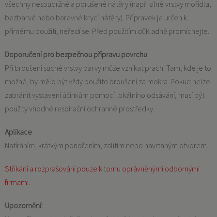
všechny nesoudržné a porušené nátěry (např. silné vrstvy mořidla,
bezbarvé nebo barevné krycí nátěry). Přípravek je určen k
přímému použití, neředí se. Před použitím důkladně promíchejte.
Doporučení pro bezpečnou přípravu povrchu
Při broušení suché vrstvy barvy může vznikat prach. Tam, kde je to
možné, by mělo být vždy použito broušení za mokra. Pokud nelze
zabránit vystavení účinkům pomocí lokálního odsávání, musí být
použity vhodné respirační ochranné prostředky.
Aplikace
Natíráním, krátkým ponořením, zalitím nebo navrtaným otvorem.
Stříkání a rozprašování pouze k tomu oprávněnými odbornými
firmami.
Upozornění: