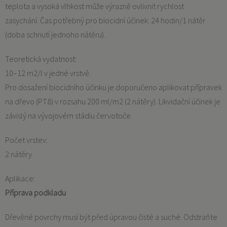
teplota a vysoká vlhkost může výrazně ovlivnit rychlost
zasychání. Čas potřebný pro biocidní účinek: 24 hodin/1 nátěr
(doba schnutí jednoho nátěru).
Teoretická vydatnost:
10–12 m2/l v jedné vrstvě.
Pro dosažení biocidního účinku je doporučeno aplikovat přípravek
na dřevo (PT8) v rozsahu 200 ml/m2 (2 nátěry). Likvidační účinek je
závislý na vývojovém stádiu červotoče.
Počet vrstev:
2 nátěry
Aplikace:
Příprava podkladu
Dřevěné povrchy musí být před úpravou čisté a suché. Odstraňte