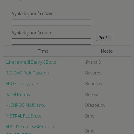
Vyhľadaj podľa názvu
Vyhľadaj podľa obce
Firma
Mesto
1.Nejlevnejší Barvy.CZ s.r.o.
.Praha 6
RENOVO Petr Poslední
Bavorov
ADOZ barvy, s.r.o.
Benešov
Josef Petrus
Beroun
KLEMPOS PLUS s.r.o.
Březolupy
MISTRAL PLUS s.r.o.
Brno
AUSTIS color systém s.r.o. -
Brno