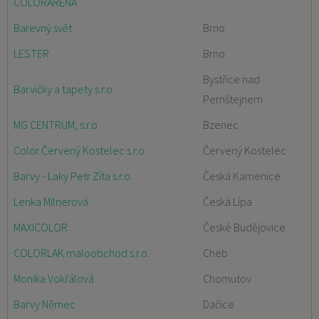
COLORARENA
Barevný svět
Brno
LESTER
Brno
Bystřice nad
Barvičky a tapety s.r.o.
Pernštejnem
MG CENTRUM, s.r.o.
Bzenec
Color Červený Kostelec s.r.o.
Červený Kostelec
Barvy - Laky Petr Zíta s.r.o.
Česká Kamenice
Lenka Milnerová
Česká Lípa
MAXICOLOR
České Budějovice
COLORLAK maloobchod s.r.o.
Cheb
Monika Vokřálová
Chomutov
Barvy Němec
Dačice