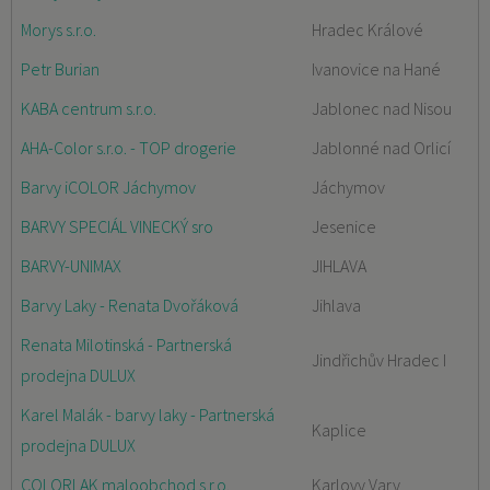
Morys s.r.o.
Hradec Králové
Petr Burian
Ivanovice na Hané
KABA centrum s.r.o.
Jablonec nad Nisou
AHA-Color s.r.o. - TOP drogerie
Jablonné nad Orlicí
Barvy iCOLOR Jáchymov
Jáchymov
BARVY SPECIÁL VINECKÝ sro
Jesenice
BARVY-UNIMAX
JIHLAVA
Barvy Laky - Renata Dvořáková
Jihlava
Renata Milotinská - Partnerská
Jindřichův Hradec I
prodejna DULUX
Karel Malák - barvy laky - Partnerská
Kaplice
prodejna DULUX
COLORLAK maloobchod s.r.o.
Karlovy Vary