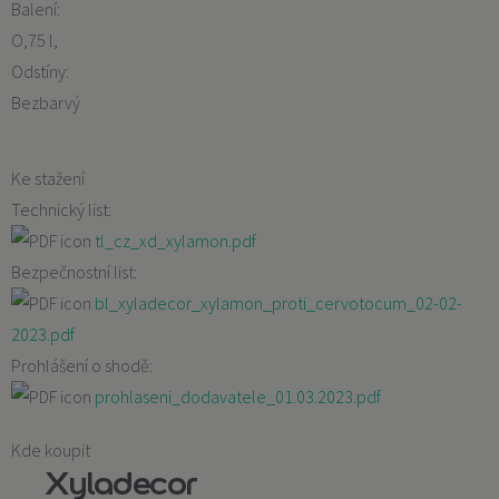
Balení:
O,75 l
Odstíny:
Bezbarvý
Ke stažení
Technický list:
tl_cz_xd_xylamon.pdf
Bezpečnostní list:
bl_xyladecor_xylamon_proti_cervotocum_02-02-
2023.pdf
Prohlášení o shodě:
prohlaseni_dodavatele_01.03.2023.pdf
Kde koupit
Xyladecor