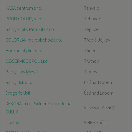
KABA centrum s.r.o.
Tanvald
PROFI COLOR, s.r.o.
Tehovec
Barvy - Laky Petr Zíta s.r.o.
Teplice
COLORLAK maloobchod s.r.o.
Třebíč-Jejkov
Horizontal plus s.r.o.
Třinec
DZ-SERVICE SPOL.s.r.o.
Trutnov
Barvy Landyšová
Turnov
Barvy Ústí s.r.o.
Ústí nad Labem
Drogerie Ústí
Ústí nad Labem
DEKORA s.r.o . Partnerská prodejna
Valašské Meziříčí
DULUX
Izostav
Velké Poříčí