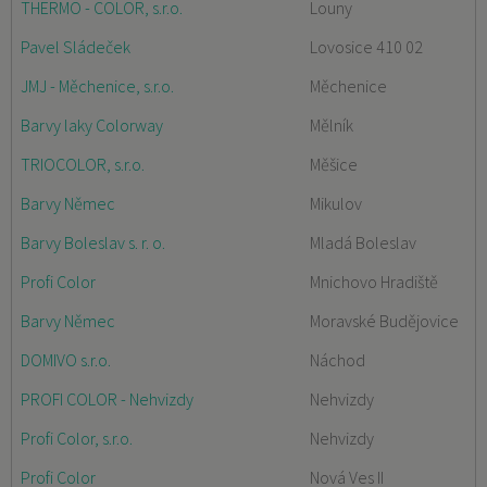
THERMO - COLOR, s.r.o.
Louny
Pavel Sládeček
Lovosice 410 02
JMJ - Měchenice, s.r.o.
Měchenice
Barvy laky Colorway
Mělník
TRIOCOLOR, s.r.o.
Měšice
Barvy Němec
Mikulov
Barvy Boleslav s. r. o.
Mladá Boleslav
Profi Color
Mnichovo Hradiště
Barvy Němec
Moravské Budějovice
DOMIVO s.r.o.
Náchod
PROFI COLOR - Nehvizdy
Nehvizdy
Profi Color, s.r.o.
Nehvizdy
Profi Color
Nová Ves II