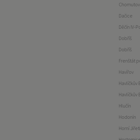
Chomutov
Dačice
Děčín IV-
Dobříš
Dobříš
Frenštát 
Havířov
Havlíčkův 
Havlíčkův 
Hlučín
Hodonín
Horní Jiřet
Hostomic