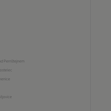
nad Pernštejnem
ostelec
menice
a
ějovice