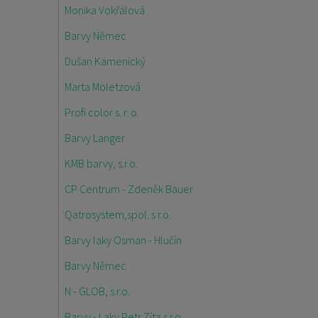
Monika Vokřálová
Barvy Němec
Dušan Kamenický
Marta Moletzová
Profi color s. r. o.
Barvy Langer
KMB barvy, s.r.o.
CP Centrum - Zdeněk Bauer
Qatrosystem,spol. s r.o.
Barvy laky Osman - Hlučín
Barvy Němec
N - GLOB, s.r.o.
Barvy - Laky Petr Zíta s.r.o.