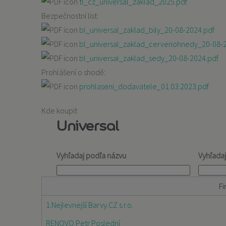
tl_cz_universal_zaklad_2025.pdf
Bezpečnostní list:
bl_universal_zaklad_bily_20-08-2024.pdf
bl_universal_zaklad_cervenohnedy_20-08-
bl_universal_zaklad_sedy_20-08-2024.pdf
Prohlášení o shodě:
prohlaseni_dodavatele_01.03.2023.pdf
Kde koupit
Universal
Vyhľadaj podľa názvu
Vyhľada
Fi
1.Nejlevnejší Barvy.CZ s.r.o.
RENOVO Petr Poslední