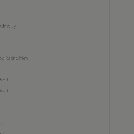
Podmokly
pod Radhoštěm
Brod
Brod
ín
e