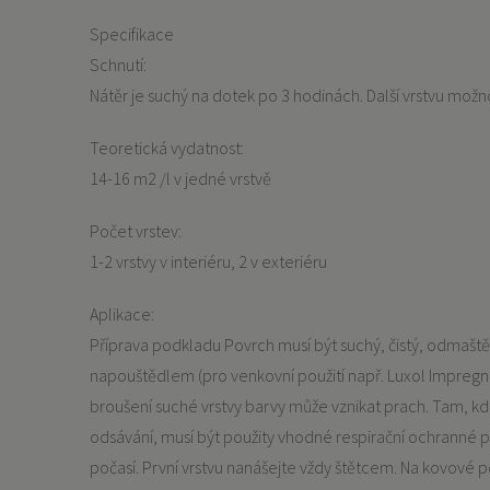
Specifikace
Schnutí:
Nátěr je suchý na dotek po 3 hodinách. Další vrstvu mož
Teoretická vydatnost:
14-16 m2 /l v jedné vrstvě
Počet vrstev:
1-2 vrstvy v interiéru, 2 v exteriéru
Aplikace:
Příprava podkladu Povrch musí být suchý, čistý, odmašt
napouštědlem (pro venkovní použití např. Luxol Impreg
broušení suché vrstvy barvy může vznikat prach. Tam, k
odsávání, musí být použity vhodné respirační ochranné pr
počasí. První vrstvu nanášejte vždy štětcem. Na kovové p