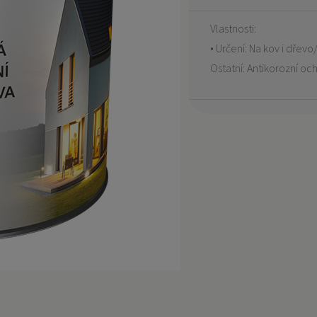
Vlastnosti:
• Určení: Na kov i dřevo/
Ostatní: Antikorozní oc