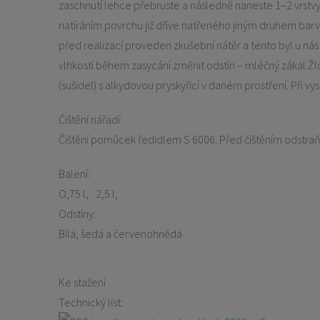
zaschnutí lehce přebruste a následně naneste 1–2 vrstvy 
natíráním povrchu již dříve natřeného jiným druhem bar
před realizací proveden zkušební nátěr a tento byl u nás 
vlhkostí během zasycání změnit odstín – mléčný zákal.Žlo
(sušidel) s alkydovou pryskyřicí v daném prostření. Při v
Čištění nářadí:
Čištění pomůcek ředidlem S 6006. Před čištěním odstraňt
Balení:
O,75 l
2,5 l
Odstíny:
Bílá, šedá a červenohnědá
Ke stažení
Technický list: