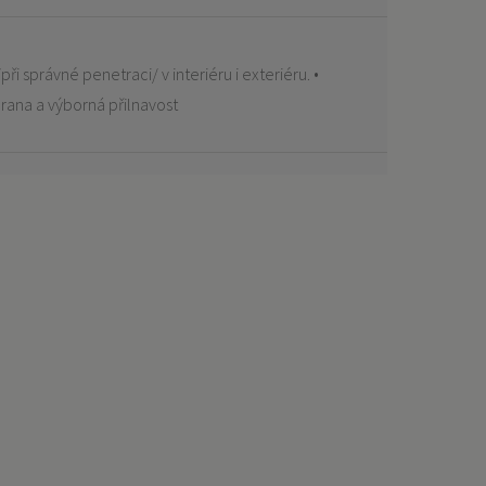
při správné penetraci/ v interiéru i exteriéru. •
hrana a výborná přilnavost