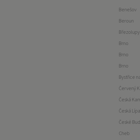
Benešov
Beroun
Březolupy
Brno
Brno
Brno
Bystřice 
Červený K
Česká Ka
Česká Líp
České Bud
Cheb