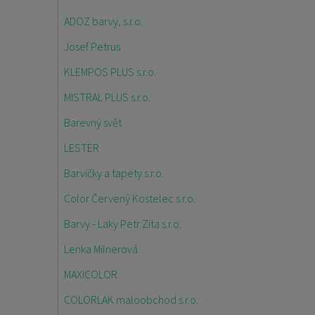
ADOZ barvy, s.r.o.
Josef Petrus
KLEMPOS PLUS s.r.o.
MISTRAL PLUS s.r.o.
Barevný svět
LESTER
Barvičky a tapety s.r.o.
Color Červený Kostelec s.r.o.
Barvy - Laky Petr Zíta s.r.o.
Lenka Milnerová
MAXICOLOR
COLORLAK maloobchod s.r.o.