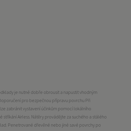
odklady je nutné dobře obrousit a napustit vhodným
 Doporučení pro bezpečnou přípravu povrchu Při
lze zabránit vystavení účinkům pomocí lokálního
 stříkání Airless. Nátěry provádějte za suchého a stálého
 základ. Penetrované dřevěné nebo jiné savé povrchy po