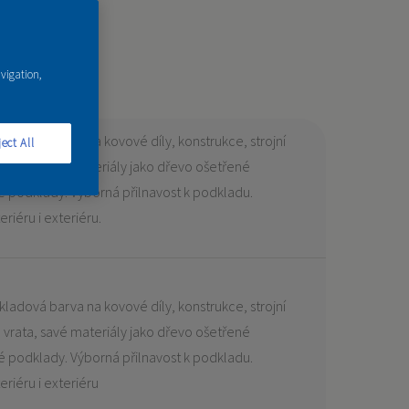
avigation,
kladová barva na kovové díly, konstrukce, strojní
ect All
y, vrata, savé materiály jako dřevo ošetřené
é podklady. Výborná přilnavost k podkladu.
riéru i exteriéru.
kladová barva na kovové díly, konstrukce, strojní
y, vrata, savé materiály jako dřevo ošetřené
é podklady. Výborná přilnavost k podkladu.
eriéru i exteriéru