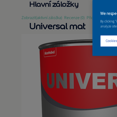
Hlavní záložky
We respec
Zobrazit
(aktivní záložka)
Recenze (0)
Přidat recenzi
By clicking 
Universal mat
analyze site
Cookies