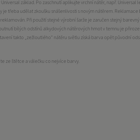
Universal základ. Po zaschnutí aplikujte vrchní nátěr, např. Universal
vy je třeba udělat zkoušku snášenlivosti s novým nátěrem. Reklamac
reklamován. Při použití stejné výrobní šarže je zaručen stejný barevný
utnutí bílých odstínů alkydových nátěrových hmot v temnu je přirozená
ystavení takto „zežloutlého“ nátěru světlu získá barva opět původní ods
e ze štětce a válečku co nejvíce barvy.