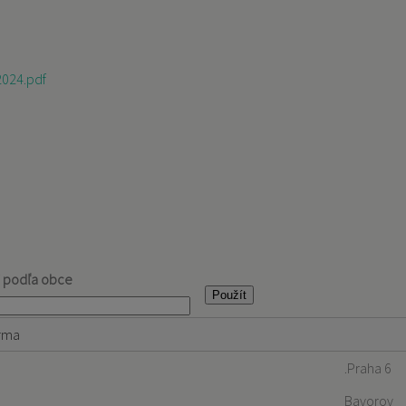
2024.pdf
j podľa obce
rma
.Praha 6
Bavorov