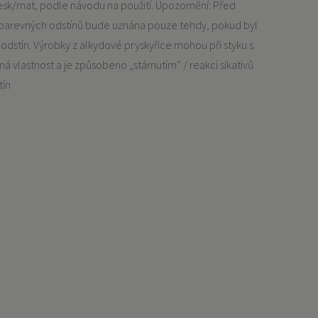
 lesk/mat, podle návodu na použití. Upozornění: Před
e barevných odstínů bude uznána pouze tehdy, pokud byl
 odstín. Výrobky z alkydové pryskyřice mohou při styku s
 vlastnost a je způsobeno „stárnutím“ / reakcí sikativů
tín