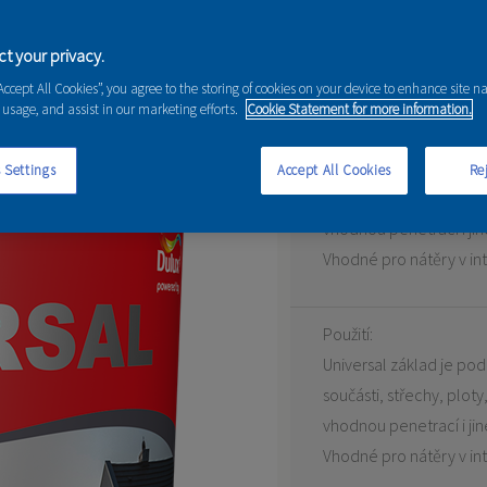
t your privacy.
“Accept All Cookies”, you agree to the storing of cookies on your device to enhance site n
 usage, and assist in our marketing efforts.
Cookie Statement for more information.
Universal základ je pod
 Settings
Accept All Cookies
Rej
součásti, střechy, plot
vhodnou penetrací i jin
Vhodné pro nátěry v inte
Použití:
Universal základ je pod
součásti, střechy, plot
vhodnou penetrací i jin
Vhodné pro nátěry v int