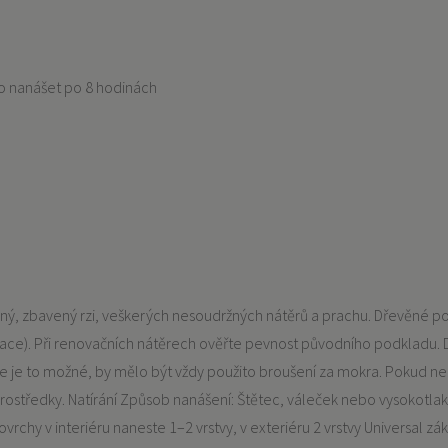
no nanášet po 8 hodinách
ěný, zbavený rzi, veškerých nesoudržných nátěrů a prachu. Dřevěné p
nace). Při renovačních nátěrech ověřte pevnost původního podkladu.
de je to možné, by mělo být vždy použito broušení za mokra. Pokud ne
ostředky. Natírání Způsob nanášení: Štětec, váleček nebo vysokotlaké
ovrchy v interiéru naneste 1–2 vrstvy, v exteriéru 2 vrstvy Universal