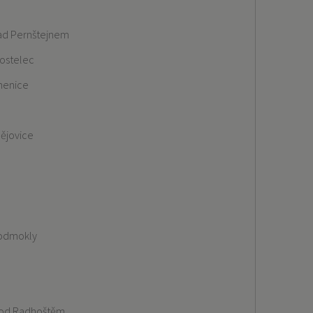
nad Pernštejnem
ostelec
menice
a
ějovice
Podmokly
pod Radhoštěm