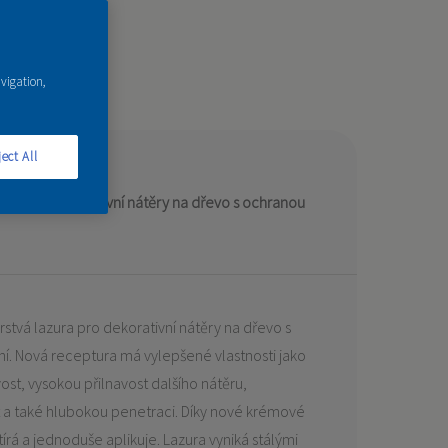
avigation,
leta 14 odstínů
ect All
zura pro dekorativní nátěry na dřevo s ochranou
vrstvá lazura pro dekorativní nátěry na dřevo s
ní. Nová receptura má vylepšené vlastnosti jako
t, vysokou přilnavost dalšího nátěru,
a také hlubokou penetraci. Díky nové krémové
tírá a jednoduše aplikuje. Lazura vyniká stálými