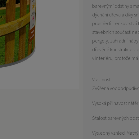
barevnými odstíny s m
dýchání dřeva a díky sn
prostředí. Tenkovrstvá 
stavebních součástí neb
pergoly, zahradní náby
dřevěné konstrukce v ex
v interiéru, protože má
Vlastnosti:
Zvýšená vodoodpudiv
Vysoká přilnavost nátě
Stálost barevných odst
Výsledný vzhled: Matn