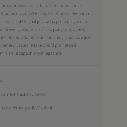
atně saténovým vzhledem. Nátěr neomezuje
íženému obsahu VOC je také šetrnější k životnímu
lazura Luxol Originál je vhodná pro nátěry všech
o dřevěných konstrukcí jako jsou ploty, dveře,
tek, obklady domů, okenice, chaty, chalupy a jiné
teriéru. Lazura je také dobrá pro natírání
 minimální zápach a rychleji schne.
ost
ru a mechanická odolnost
ínu a ochrana proti UV záření
ý