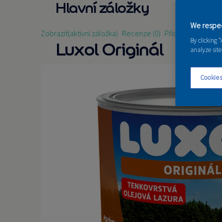
Hlavní záložky
We respec
Zobrazit
(aktivní záložka)
Recenze (0)
Přidat recenzi
By clicking 
Luxol Originál
analyze site
Cookies