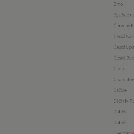
Brno
Bystřice 
Červený K
Česká Ka
Česká Líp
České Bud
Cheb
Chomutov
Dačice
Děčín IV-
Dobříš
Dobříš
Frenštát 