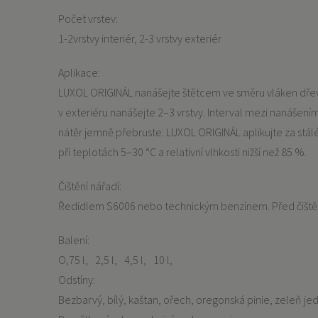
Počet vrstev:
1-2vrstvy interiér, 2-3 vrstvy exteriér
Aplikace:
LUXOL ORIGINÁL nanášejte štětcem ve směru vláken dřeva
v exteriéru nanášejte 2–3 vrstvy. Interval mezi nanášení
nátěr jemně přebruste. LUXOL ORIGINÁL aplikujte za stá
při teplotách 5–30 °C a relativní vlhkosti nižší než 85 %.
Čištění nářadí:
Ředidlem S6006 nebo technickým benzínem. Před čištěn
Balení:
O,75 l
2,5 l
4,5 l
10 l
Odstíny:
Bezbarvý, bílý, kaštan, ořech, oregonská pinie, zeleň jed