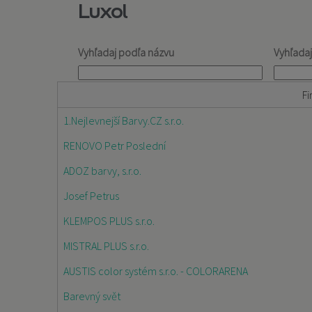
Luxol
Vyhľadaj podľa názvu
Vyhľada
Fi
1.Nejlevnejší Barvy.CZ s.r.o.
RENOVO Petr Poslední
ADOZ barvy, s.r.o.
Josef Petrus
KLEMPOS PLUS s.r.o.
MISTRAL PLUS s.r.o.
AUSTIS color systém s.r.o. - COLORARENA
Barevný svět