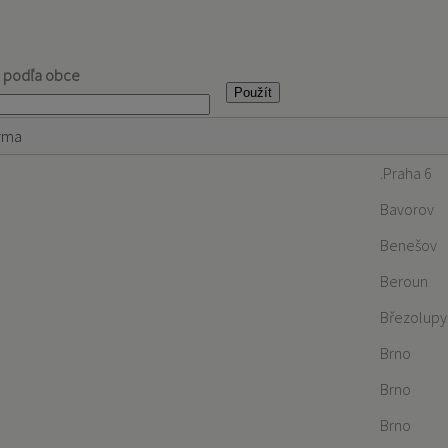
j podľa obce
rma
.Praha 6
Bavorov
Benešov
Beroun
Březolupy
Brno
Brno
Brno