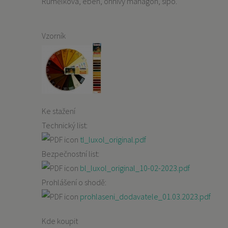
Rumělková, eben, ohnivý mahagon, sipo.
Vzorník
Ke stažení
Technický list:
tl_luxol_original.pdf
Bezpečnostní list:
bl_luxol_original_10-02-2023.pdf
Prohlášení o shodě:
prohlaseni_dodavatele_01.03.2023.pdf
Kde koupit