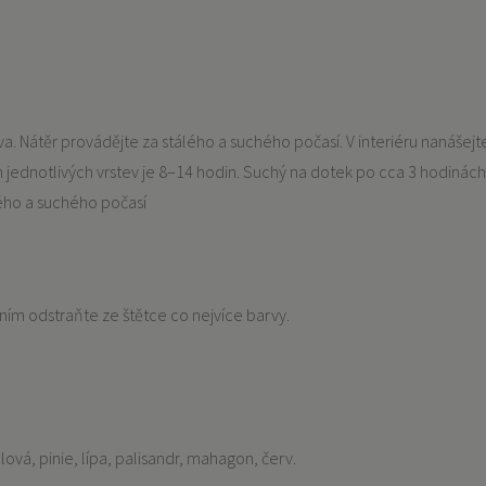
. Nátěr provádějte za stálého a suchého počasí. V interiéru nanášejt
m jednotlivých vrstev je 8–14 hodin. Suchý na dotek po cca 3 hodinách,
lého a suchého počasí
ím odstraňte ze štětce co nejvíce barvy.
lová, pinie, lípa, palisandr, mahagon, červ.