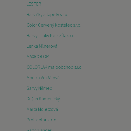
LESTER
Barvičky a tapety s.r.o.
Color Červený Kostelec s.r.o.
Barvy - Laky Petr Zíta s.r.o.
Lenka Milnerová
MAXICOLOR
COLORLAK maloobchod s.r.o.
Monika Vokřálová
Barvy Němec
Dušan Kamenický
Marta Moletzová
Profi color s. r. o.
Barvy Langer