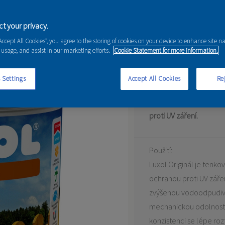
t your privacy.
“Accept All Cookies”, you agree to the storing of cookies on your device to enhance site n
 usage, and assist in our marketing efforts.
Cookie Statement for more information.
Tenkovrstvá lazura - pa
 Settings
Accept All Cookies
Rej
Olejová tenkovrstvá la
proti UV záření.
Použití:
Luxol Originál je tenko
ochranou proti UV záře
zvýšenou vodoodpudivos
mechanickou odolnost 
konzistenci se lépe roz