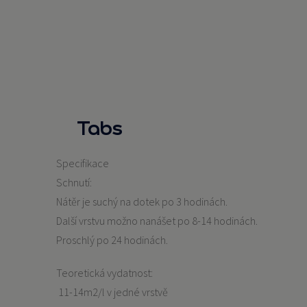
Tabs
Specifikace
Schnutí:
Nátěr je suchý na dotek po 3 hodinách.
Další vrstvu možno nanášet po 8-14 hodinách.
Proschlý po 24 hodinách.
Teoretická vydatnost:
11-14m2/l v jedné vrstvě