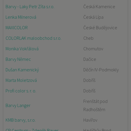
Barvy - Laky Petr Zíta s.r.o.
Česká Kamenice
Lenka Milnerová
Česká Lípa
MAXICOLOR
České Budějovice
COLORLAK maloobchod s.r.o.
Cheb
Monika Vokřálová
Chomutov
Barvy Němec
Dačice
Dušan Kamenický
Děčín IV-Podmokly
Marta Moletzová
Dobříš
Profi color s. r. o.
Dobříš
Frenštát pod
Barvy Langer
Radhoštěm
KMB barvy, s.r.o.
Havířov
CP Centrum - Zdeněk Bauer
Havlíčkův Brod