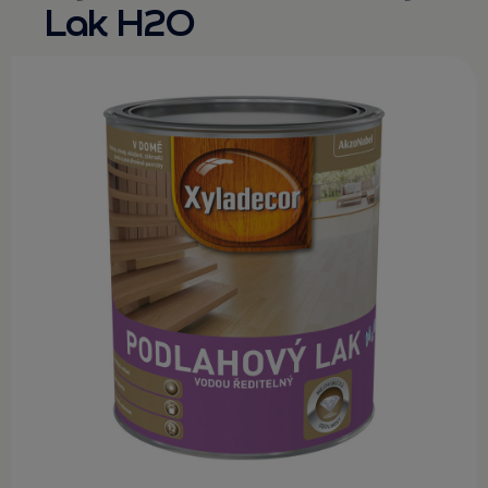
Lak H2O
KONTAKT