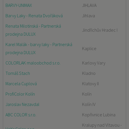
BARVY-UNIMAX
JIHLAVA
Barvy Laky - Renata Dvořáková
Jihlava
Renata Milotinská - Partnerská
Jindřichův Hradec I
prodejna DULUX
Karel Malák - barvy laky - Partnerská
Kaplice
prodejna DULUX
COLORLAK maloobchod s.r.o.
Karlovy Vary
Tomáš Stach
Kladno
Marcela Cuplová
Klatovy II
ProfiColor Kolín
Kolín
Jaroslav Nezavdal
Kolín IV
ABC COLOR s.r.o.
Kopřivnice Lubina
Kralupy nad Vltavou -