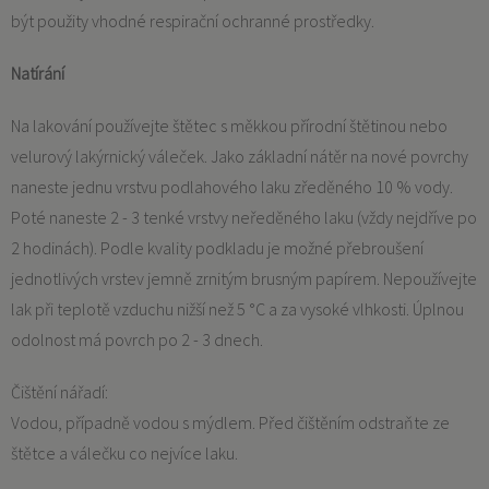
být použity vhodné respirační ochranné prostředky.
Natírání
Na lakování používejte štětec s měkkou přírodní štětinou nebo
velurový lakýrnický váleček. Jako základní nátěr na nové povrchy
naneste jednu vrstvu podlahového laku zředěného 10 % vody.
Poté naneste 2 - 3 tenké vrstvy neředěného laku (vždy nejdříve po
2 hodinách). Podle kvality podkladu je možné přebroušení
jednotlivých vrstev jemně zrnitým brusným papírem. Nepoužívejte
lak při teplotě vzduchu nižší než 5 °C a za vysoké vlhkosti. Úplnou
odolnost má povrch po 2 - 3 dnech.
Čištění nářadí:
Vodou, případně vodou s mýdlem. Před čištěním odstraňte ze
štětce a válečku co nejvíce laku.