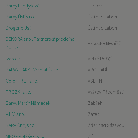
Barvy Landyšová
Turnov
Barvy Ústí s.r.o.
Ústí nad Labem
Drogerie Ústí
Ústí nad Labem
DEKORA s.r.o . Partnerská prodejna
Valašské Meziříčí
DULUX
Izostav
Velké Poříčí
BARVY, LAKY - Vrchlabí s.r.o.
VRCHLABÍ
Color TRET s.r.o.
VSETÍN
PROZK, s.r.o.
Vyškov-Předměstí
Barvy Martin Němeček
Zábřeh
V.H.V. s.r.o.
Žatec
BARVIČKY, s.r.o.
Žďár nad Sázavou
MNO - Polášek, s.r.o.
Zlín