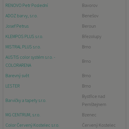
RENOVO Petr Poslední
Bavorov
ADOZ barvy, s.r.o.
Benešov
Josef Petrus
Beroun
KLEMPOS PLUS s.r.o.
Březolupy
MISTRAL PLUS s.r.o.
Brno
AUSTIS color systém s.r.o. -
Brno
COLORARENA
Barevný svět
Brno
LESTER
Brno
Bystřice nad
Barvičky a tapety s.r.o.
Pernštejnem
MG CENTRUM, s.r.o.
Bzenec
Color Červený Kostelec s.r.o.
Červený Kostelec