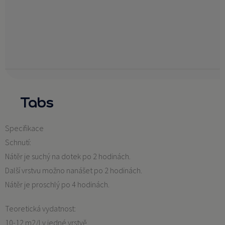
Tabs
Specifikace
Schnutí:
Nátěr je suchý na dotek po 2 hodinách.
Další vrstvu možno nanášet po 2 hodinách.
Nátěr je proschlý po 4 hodinách.
Teoretická vydatnost:
10-12 m2/l v jedné vrstvě