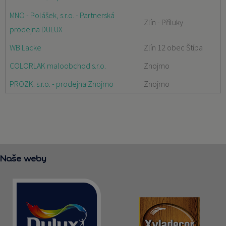
MNO - Polášek, s.r.o. - Partnerská
Zlín - Příluky
prodejna DULUX
WB Lacke
Zlín 12 obec Štípa
COLORLAK maloobchod s.r.o.
Znojmo
PROZK. s.r.o. - prodejna Znojmo
Znojmo
Naše weby