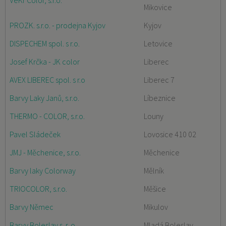
VeKr Color, s.r.o.
Mikovice
PROZK. s.r.o. - prodejna Kyjov
Kyjov
DISPECHEM spol. s r.o.
Letovice
Josef Krčka - JK color
Liberec
AVEX LIBEREC spol. s r.o
Liberec 7
Barvy Laky Janů, s.r.o.
Líbeznice
THERMO - COLOR, s.r.o.
Louny
Pavel Sládeček
Lovosice 410 02
JMJ - Měchenice, s.r.o.
Měchenice
Barvy laky Colorway
Mělník
TRIOCOLOR, s.r.o.
Měšice
Barvy Němec
Mikulov
Barvy Boleslav s. r. o.
Mladá Boleslav