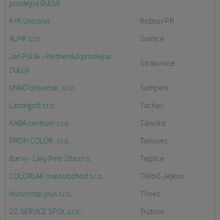
prodejna DULUX
K+K Unicolor
Rožnov P.R
ALPIK s.r.o.
Solnice
Jan Polák - Partnerská prodejna
Strakonice
DULUX
UNNO Universal, s.r.o.
Šumperk
Landrgott s.r.o.
Tachov
KABA centrum s.r.o.
Tanvald
PROFI COLOR, s.r.o.
Tehovec
Barvy - Laky Petr Zíta s.r.o.
Teplice
COLORLAK maloobchod s.r.o.
Třebíč-Jejkov
Horizontal plus s.r.o.
Třinec
DZ-SERVICE SPOL.s.r.o.
Trutnov