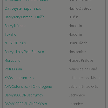
Qatrosystem,spol. s r.o.
Havlíčkův Brod
Barvy laky Osman - Hlučín
Hlučín
Barvy Němec
Hodonín
Tokaho
Hodonín
N - GLOB, s.r.o.
Horní Jiřetín
Barvy - Laky Petr Zíta s.r.o.
Hostomice
Morys s.r.o.
Hradec Králové
Petr Burian
Ivanovice na Hané
KABA centrum s.r.o.
Jablonec nad Nisou
AHA-Color s.r.o. - TOP drogerie
Jablonné nad Orlicí
Barvy iCOLOR Jáchymov
Jáchymov
BARVY SPECIÁL VINECKÝ sro
Jesenice