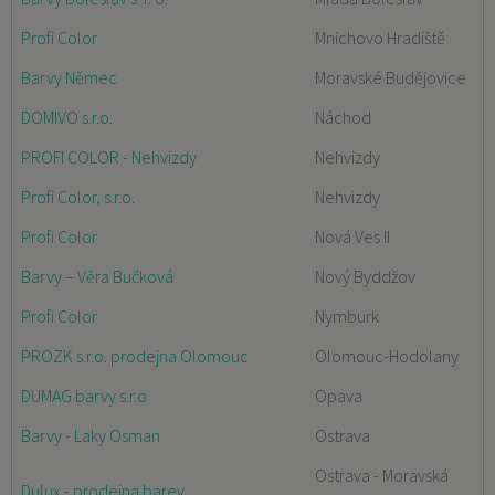
Profi Color
Mnichovo Hradiště
Barvy Němec
Moravské Budějovice
DOMIVO s.r.o.
Náchod
PROFI COLOR - Nehvizdy
Nehvizdy
Profi Color, s.r.o.
Nehvizdy
Profi Color
Nová Ves II
Barvy – Věra Bučková
Nový Byddžov
Profi Color
Nymburk
PROZK s.r.o. prodejna Olomouc
Olomouc-Hodolany
DUMAG barvy s.r.o
Opava
Barvy - Laky Osman
Ostrava
Ostrava - Moravská
Dulux - prodejna barev