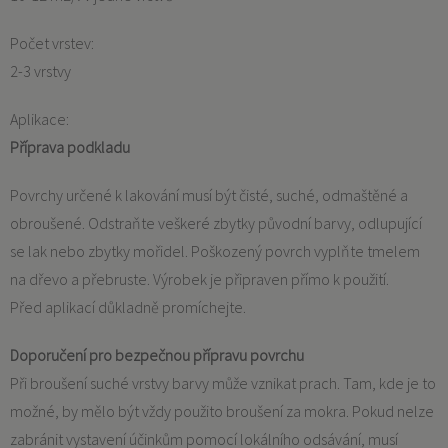
Počet vrstev:
2-3 vrstvy
Aplikace:
Příprava podkladu
Povrchy určené k lakování musí být čisté, suché, odmaštěné a
obroušené. Odstraňte veškeré zbytky původní barvy, odlupující
se lak nebo zbytky mořidel. Poškozený povrch vyplňte tmelem
na dřevo a přebruste. Výrobek je připraven přímo k použití.
Před aplikací důkladně promíchejte.
Doporučení pro bezpečnou přípravu povrchu
Při broušení suché vrstvy barvy může vznikat prach. Tam, kde je to
možné, by mělo být vždy použito broušení za mokra. Pokud nelze
zabránit vystavení účinkům pomocí lokálního odsávání, musí