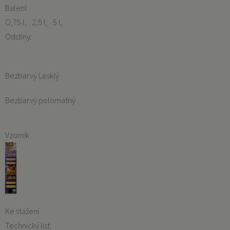
Balení:
O,75 l
2,5 l
5 l
Odstíny:
Bezbarvý Lesklý
Bezbarvý polomatný
Vzorník
Ke stažení
Technický list: