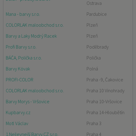
Ostrava
Mana - barvy s.r.o.
Pardubice
COLORLAK maloobchod s.r.o.
Plzeň
Barvy a Laky Modrý Racek
Plzeň
Profi Barvy s.r.o.
Poděbrady
BÁČA, Polička s.r.o.
Polička
Barvy Kövak
Polná
PROFI-COLOR
Praha -9, Čakovice
COLORLAK maloobchod s.r.o.
Praha 10 Vinohrady
Barvy Morys - Vršovice
Praha 10-Vršovice
Kupbarvy.cz
Praha 14-Hloubětín
Motl Václav
Praha 3
1.Nejlevnejší Barvy.CZ s.r.o.
Praha 4