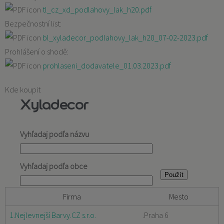
tl_cz_xd_podlahovy_lak_h20.pdf
Bezpečnostní list:
bl_xyladecor_podlahovy_lak_h20_07-02-2023.pdf
Prohlášení o shodě:
prohlaseni_dodavatele_01.03.2023.pdf
Kde koupit
Xyladecor
Vyhľadaj podľa názvu
Vyhľadaj podľa obce
Firma
Mesto
1.Nejlevnejší Barvy.CZ s.r.o.
.Praha 6