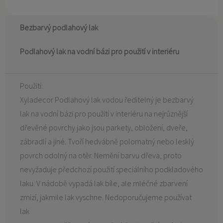
Bezbarvý podlahový lak
Podlahový lak na vodní bázi pro použití v interiéru
Použití:
Xyladecor Podlahový lak vodou ředitelný je bezbarvý
lak na vodní bázi pro použití v interiéru na nejrůznější
dřevěné povrchy jako jsou parkety, obložení, dveře,
zábradlí a jiné. Tvoří hedvábně polomatný nebo lesklý
povrch odolný na otěr. Nemění barvu dřeva, proto
nevyžaduje předchozí použití speciálního podkladového
laku. V nádobě vypadá lak bíle, ale mléčné zbarvení
zmizí, jakmile lak vyschne. Nedoporučujeme používat
lak