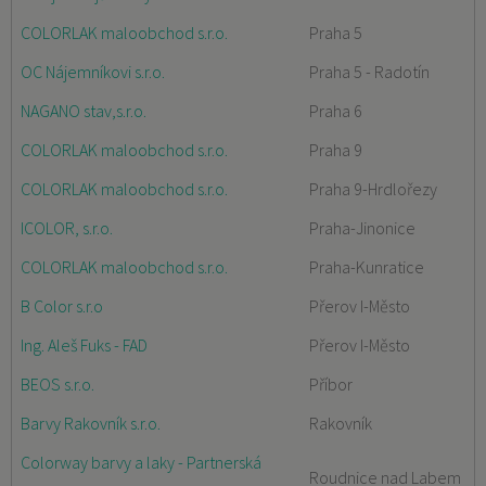
COLORLAK maloobchod s.r.o.
Praha 5
OC Nájemníkovi s.r.o.
Praha 5 - Radotín
NAGANO stav,s.r.o.
Praha 6
COLORLAK maloobchod s.r.o.
Praha 9
COLORLAK maloobchod s.r.o.
Praha 9-Hrdlořezy
ICOLOR, s.r.o.
Praha-Jinonice
COLORLAK maloobchod s.r.o.
Praha-Kunratice
B Color s.r.o
Přerov I-Město
Ing. Aleš Fuks - FAD
Přerov I-Město
BEOS s.r.o.
Příbor
Barvy Rakovník s.r.o.
Rakovník
Colorway barvy a laky - Partnerská
Roudnice nad Labem