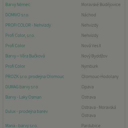
Barvy Němec
Moravské Budějovice
DOMIVO s.r.o.
Náchod
PROFI COLOR - Nehvizdy
Nehvizdy
Profi Color, s.r.o.
Nehvizdy
Profi Color
Nová Ves II
Barvy – Věra Bučková
Nový Byddžov
Profi Color
Nymburk
PROZK s.r.o. prodejna Olomouc
Olomouc-Hodolany
DUMAG barvy s.r.o
Opava
Barvy - Laky Osman
Ostrava
Ostrava - Moravská
Dulux - prodejna barev
Ostrava
Mana - barvy s.r.o.
Pardubice