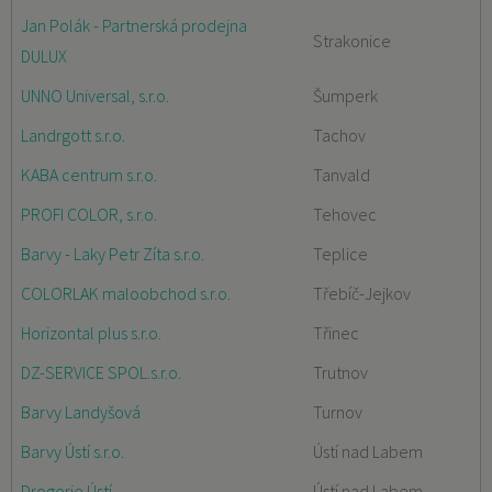
Jan Polák - Partnerská prodejna
Strakonice
DULUX
UNNO Universal, s.r.o.
Šumperk
Landrgott s.r.o.
Tachov
KABA centrum s.r.o.
Tanvald
PROFI COLOR, s.r.o.
Tehovec
Barvy - Laky Petr Zíta s.r.o.
Teplice
COLORLAK maloobchod s.r.o.
Třebíč-Jejkov
Horizontal plus s.r.o.
Třinec
DZ-SERVICE SPOL.s.r.o.
Trutnov
Barvy Landyšová
Turnov
Barvy Ústí s.r.o.
Ústí nad Labem
Drogerie Ústí
Ústí nad Labem