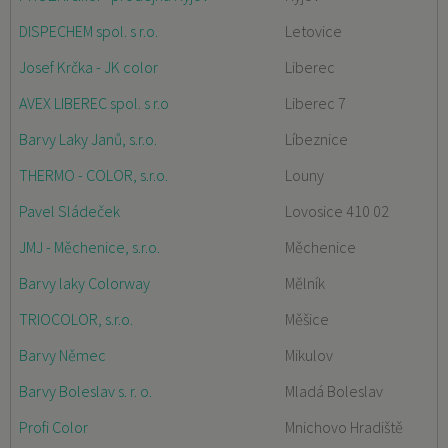
DISPECHEM spol. s r.o.
Letovice
Josef Krčka - JK color
Liberec
AVEX LIBEREC spol. s r.o
Liberec 7
Barvy Laky Janů, s.r.o.
Líbeznice
THERMO - COLOR, s.r.o.
Louny
Pavel Sládeček
Lovosice 410 02
JMJ - Měchenice, s.r.o.
Měchenice
Barvy laky Colorway
Mělník
TRIOCOLOR, s.r.o.
Měšice
Barvy Němec
Mikulov
Barvy Boleslav s. r. o.
Mladá Boleslav
Profi Color
Mnichovo Hradiště