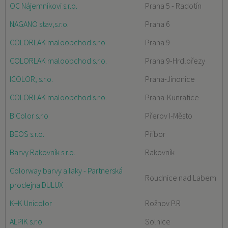
OC Nájemníkovi s.r.o.
Praha 5 - Radotín
NAGANO stav,s.r.o.
Praha 6
COLORLAK maloobchod s.r.o.
Praha 9
COLORLAK maloobchod s.r.o.
Praha 9-Hrdlořezy
ICOLOR, s.r.o.
Praha-Jinonice
COLORLAK maloobchod s.r.o.
Praha-Kunratice
B Color s.r.o
Přerov I-Město
BEOS s.r.o.
Příbor
Barvy Rakovník s.r.o.
Rakovník
Colorway barvy a laky - Partnerská
Roudnice nad Labem
prodejna DULUX
K+K Unicolor
Rožnov P.R
ALPIK s.r.o.
Solnice