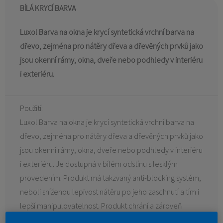
BÍLÁ KRYCÍ BARVA
Luxol Barva na okna je krycí syntetická vrchní barva na
dřevo, zejména pro nátěry dřeva a dřevěných prvků jako
jsou okenní rámy, okna, dveře nebo podhledy v interiéru
i exteriéru.
Použití:
Luxol Barva na okna je krycí syntetická vrchní barva na
dřevo, zejména pro nátěry dřeva a dřevěných prvků jako
jsou okenní rámy, okna, dveře nebo podhledy v interiéru
i exteriéru. Je dostupná v bílém odstínu s lesklým
provedením. Produkt má takzvaný anti-blocking systém,
neboli sníženou lepivost nátěru po jeho zaschnutí a tím i
lepší manipulovatelnost. Produkt chrání a zároveň
dekoruje, vyznačuje se vysokou ochranou