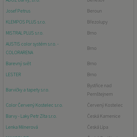
Josef Petrus
Beroun
KLEMPOS PLUS s.r.o.
Březolupy
MISTRAL PLUS s.r.o.
Brno
AUSTIS color systém s.r.o. -
Brno
COLORARENA
Barevný svět
Brno
LESTER
Brno
Bystřice nad
Barvičky a tapety s.r.o.
Pernštejnem
Color Červený Kostelec s.r.o.
Červený Kostelec
Barvy - Laky Petr Zíta s.r.o.
Česká Kamenice
Lenka Milnerová
Česká Lípa