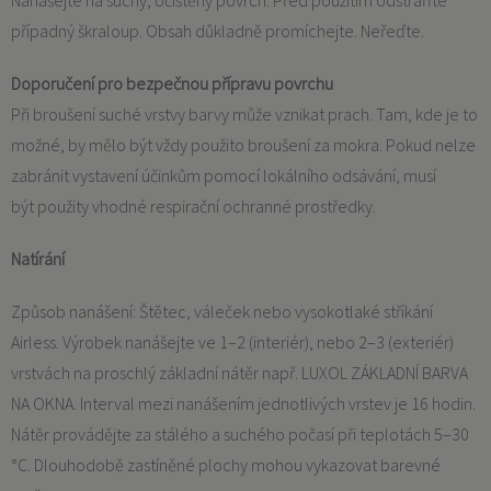
Nanášejte na suchý, očištěný povrch. Před použitím odstraňte
případný škraloup. Obsah důkladně promíchejte. Neřeďte.
Doporučení pro bezpečnou přípravu povrchu
Při broušení suché vrstvy barvy může vznikat prach. Tam, kde je to
možné, by mělo být vždy použito broušení za mokra. Pokud nelze
zabránit vystavení účinkům pomocí lokálního odsávání, musí
být použity vhodné respirační ochranné prostředky.
Natírání
Způsob nanášení: Štětec, váleček nebo vysokotlaké stříkání
Airless. Výrobek nanášejte ve 1–2 (interiér), nebo 2–3 (exteriér)
vrstvách na proschlý základní nátěr např. LUXOL ZÁKLADNÍ BARVA
NA OKNA. Interval mezi nanášením jednotlivých vrstev je 16 hodin.
Nátěr provádějte za stálého a suchého počasí při teplotách 5–30
°C. Dlouhodobě zastíněné plochy mohou vykazovat barevné