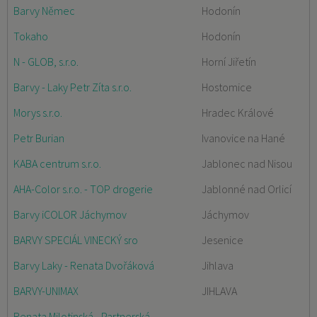
Barvy Němec
Hodonín
Tokaho
Hodonín
N - GLOB, s.r.o.
Horní Jiřetín
Barvy - Laky Petr Zíta s.r.o.
Hostomice
Morys s.r.o.
Hradec Králové
Petr Burian
Ivanovice na Hané
KABA centrum s.r.o.
Jablonec nad Nisou
AHA-Color s.r.o. - TOP drogerie
Jablonné nad Orlicí
Barvy iCOLOR Jáchymov
Jáchymov
BARVY SPECIÁL VINECKÝ sro
Jesenice
Barvy Laky - Renata Dvořáková
Jihlava
BARVY-UNIMAX
JIHLAVA
Renata Milotinská - Partnerská