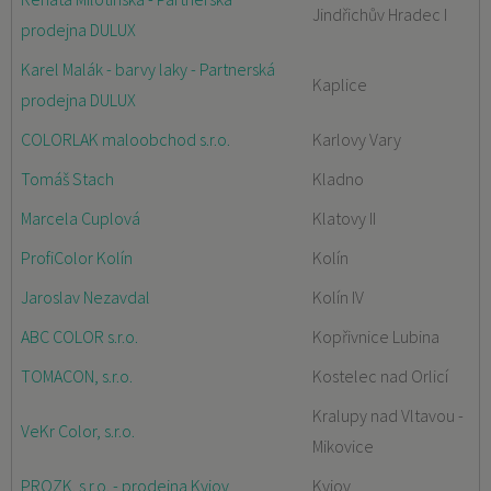
Jindřichův Hradec I
prodejna DULUX
Karel Malák - barvy laky - Partnerská
Kaplice
prodejna DULUX
COLORLAK maloobchod s.r.o.
Karlovy Vary
Tomáš Stach
Kladno
Marcela Cuplová
Klatovy II
ProfiColor Kolín
Kolín
Jaroslav Nezavdal
Kolín IV
ABC COLOR s.r.o.
Kopřivnice Lubina
TOMACON, s.r.o.
Kostelec nad Orlicí
Kralupy nad Vltavou -
VeKr Color, s.r.o.
Mikovice
PROZK. s.r.o. - prodejna Kyjov
Kyjov