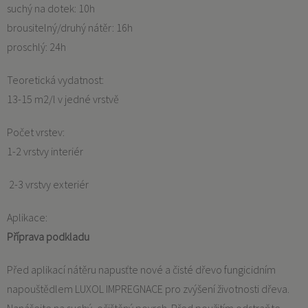
suchý na dotek: 10h
brousitelný/druhý nátěr: 16h
proschlý: 24h
Teoretická vydatnost:
13-15 m2/l v jedné vrstvě
Počet vrstev:
1-2 vrstvy interiér
2-3 vrstvy exteriér
Aplikace:
Příprava podkladu
Před aplikací nátěru napusťte nové a čisté dřevo fungicidním
napouštědlem LUXOL IMPREGNACE pro zvýšení životnosti dřeva.