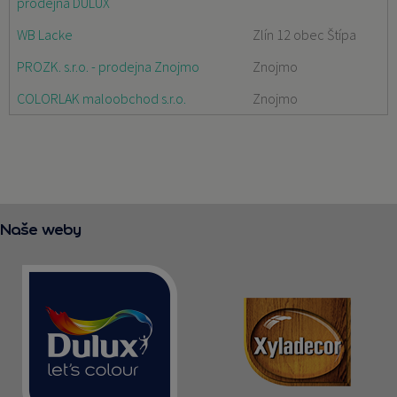
prodejna DULUX
WB Lacke
Zlín 12 obec Štípa
PROZK. s.r.o. - prodejna Znojmo
Znojmo
COLORLAK maloobchod s.r.o.
Znojmo
Naše weby