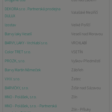
DEKORA s.r.o . Partnerská prodejna
Valašské Meziříčí
DULUX
Izostav
Velké Poříčí
Barvy laky Veselí
Veselí nad Moravou
BARVY, LAKY - Vrchlabí s.r.o.
VRCHLABÍ
Color TRET s.r.o.
VSETÍN
PROZK, s.r.o.
Vyškov-Předměstí
Barvy Martin Němeček
Zábřeh
V.H.V. s.r.o.
Žatec
BARVIČKY, s.r.o.
Žďár nad Sázavou
MNO - Polášek, s.r.o.
Zlín
MNO - Polášek, s.r.o. - Partnerská
Zlín - Příluky