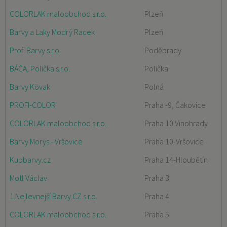
COLORLAK maloobchod s.r.o.
Plzeň
Barvy a Laky Modrý Racek
Plzeň
Profi Barvy s.r.o.
Poděbrady
BÁČA, Polička s.r.o.
Polička
Barvy Kövak
Polná
PROFI-COLOR
Praha -9, Čakovice
COLORLAK maloobchod s.r.o.
Praha 10 Vinohrady
Barvy Morys - Vršovice
Praha 10-Vršovice
Kupbarvy.cz
Praha 14-Hloubětín
Motl Václav
Praha 3
1.Nejlevnejší Barvy.CZ s.r.o.
Praha 4
COLORLAK maloobchod s.r.o.
Praha 5