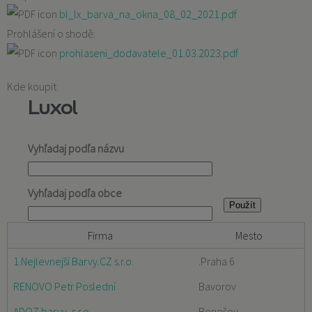
bl_lx_barva_na_okna_08_02_2021.pdf
Prohlášení o shodě:
prohlaseni_dodavatele_01.03.2023.pdf
Kde koupit
Luxol
Vyhľadaj podľa názvu
Vyhľadaj podľa obce
Firma
Mesto
1.Nejlevnejší Barvy.CZ s.r.o.
.Praha 6
RENOVO Petr Poslední
Bavorov
ADOZ barvy, s.r.o.
Benešov