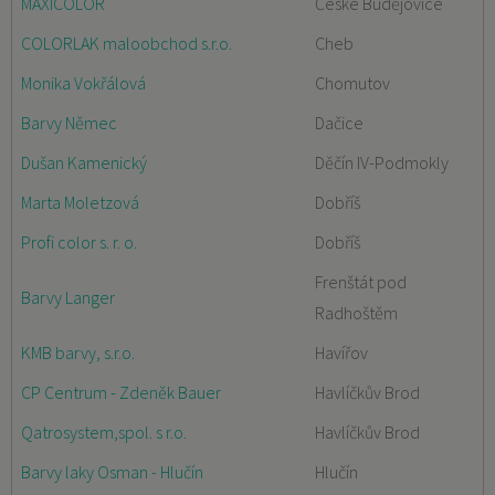
MAXICOLOR
České Budějovice
COLORLAK maloobchod s.r.o.
Cheb
Monika Vokřálová
Chomutov
Barvy Němec
Dačice
Dušan Kamenický
Děčín IV-Podmokly
Marta Moletzová
Dobříš
Profi color s. r. o.
Dobříš
Frenštát pod
Barvy Langer
Radhoštěm
KMB barvy, s.r.o.
Havířov
CP Centrum - Zdeněk Bauer
Havlíčkův Brod
Qatrosystem,spol. s r.o.
Havlíčkův Brod
Barvy laky Osman - Hlučín
Hlučín