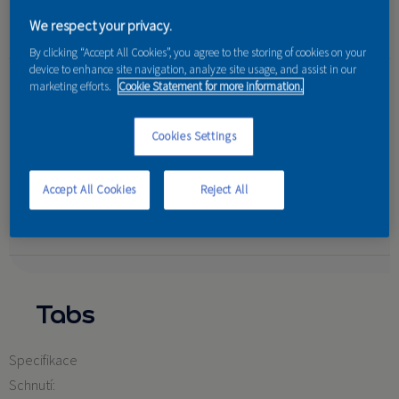
proti povětrnostním vlivům a UV záření.
We respect your privacy.
By clicking “Accept All Cookies”, you agree to the storing of cookies on your
device to enhance site navigation, analyze site usage, and assist in our
Vlastnosti:
marketing efforts.
Cookie Statement for more information.
Výsledný vzhled: Lesklý
Cookies Settings
Určení: Pro použití v interiéru a exteriéru.
Ostatní: Vysoká kryvost, snížená lepivost, vysoká ochrana
Accept All Cookies
Reject All
vůči povětrnostním vlivům a UV záření
Tabs
Specifikace
Schnutí: