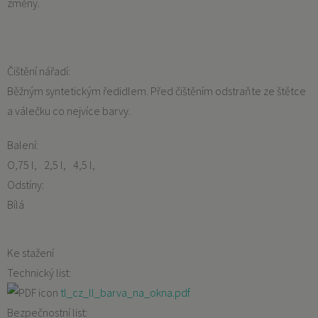
změny.
Čištění nářadí:
Běžným syntetickým ředidlem. Před čištěním odstraňte ze štětce
a válečku co nejvíce barvy.
Balení:
O,75 l
2,5 l
4,5 l
Odstíny:
Bílá
Ke stažení
Technický list:
tl_cz_ll_barva_na_okna.pdf
Bezpečnostní list: