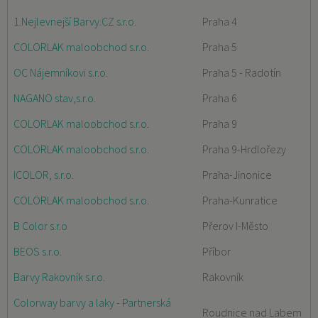
1.Nejlevnejší Barvy.CZ s.r.o.
Praha 4
COLORLAK maloobchod s.r.o.
Praha 5
OC Nájemníkovi s.r.o.
Praha 5 - Radotín
NAGANO stav,s.r.o.
Praha 6
COLORLAK maloobchod s.r.o.
Praha 9
COLORLAK maloobchod s.r.o.
Praha 9-Hrdlořezy
ICOLOR, s.r.o.
Praha-Jinonice
COLORLAK maloobchod s.r.o.
Praha-Kunratice
B Color s.r.o
Přerov I-Město
BEOS s.r.o.
Příbor
Barvy Rakovník s.r.o.
Rakovník
Colorway barvy a laky - Partnerská
Roudnice nad Labem