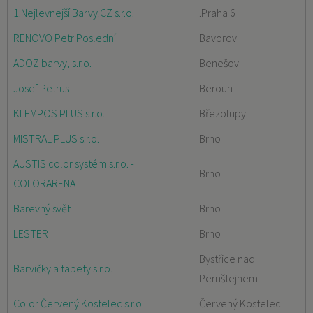
1.Nejlevnejší Barvy.CZ s.r.o.
.Praha 6
RENOVO Petr Poslední
Bavorov
ADOZ barvy, s.r.o.
Benešov
Josef Petrus
Beroun
KLEMPOS PLUS s.r.o.
Březolupy
MISTRAL PLUS s.r.o.
Brno
AUSTIS color systém s.r.o. -
Brno
COLORARENA
Barevný svět
Brno
LESTER
Brno
Bystřice nad
Barvičky a tapety s.r.o.
Pernštejnem
Color Červený Kostelec s.r.o.
Červený Kostelec