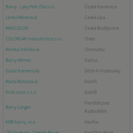
Barvy - Laky Petr Zíta s.r.o.
Česká Kamenice
Lenka Milnerová
Česká Lípa
MAXICOLOR
České Budějovice
COLORLAK maloobchod s.r.o.
Cheb
Monika Vokřálová
Chomutov
Barvy Němec
Dačice
Dušan Kamenický
Děčín IV-Podmokly
Marta Moletzová
Dobříš
Profi color s. r. o.
Dobříš
Frenštát pod
Barvy Langer
Radhoštěm
KMB barvy, s.r.o.
Havířov
CP Centrum - Zdeněk Bauer
Havlíčkův Brod