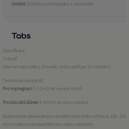
Ostatní:
Ochrana proti houbám a zamodrání
Tabs
Specifikace
Schnutí:
Interval mezi nátěry 24 hodin, vrstvu setřít po 15 minutách.
Teoretická vydatnost:
Pro impregnaci
7–11 m2/litr v jedné vrstvě
Pro biocidní účinek
3–5 m2/l ve dvou vrstvách.
Doporučené dávkování pro dosažení biocidního účinku je 180–220
ml/m2 dřeva (nanášení štětcem nebo máčením).