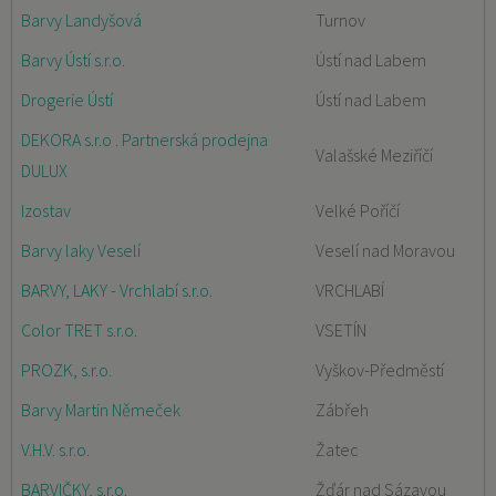
Barvy Landyšová
Turnov
Barvy Ústí s.r.o.
Ústí nad Labem
Drogerie Ústí
Ústí nad Labem
DEKORA s.r.o . Partnerská prodejna
Valašské Meziříčí
DULUX
Izostav
Velké Poříčí
Barvy laky Veselí
Veselí nad Moravou
BARVY, LAKY - Vrchlabí s.r.o.
VRCHLABÍ
Color TRET s.r.o.
VSETÍN
PROZK, s.r.o.
Vyškov-Předměstí
Barvy Martin Němeček
Zábřeh
V.H.V. s.r.o.
Žatec
BARVIČKY, s.r.o.
Žďár nad Sázavou