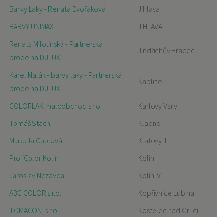
Barvy Laky - Renata Dvořáková
Jihlava
BARVY-UNIMAX
JIHLAVA
Renata Milotinská - Partnerská
Jindřichův Hradec I
prodejna DULUX
Karel Malák - barvy laky - Partnerská
Kaplice
prodejna DULUX
COLORLAK maloobchod s.r.o.
Karlovy Vary
Tomáš Stach
Kladno
Marcela Cuplová
Klatovy II
ProfiColor Kolín
Kolín
Jaroslav Nezavdal
Kolín IV
ABC COLOR s.r.o.
Kopřivnice Lubina
TOMACON, s.r.o.
Kostelec nad Orlicí