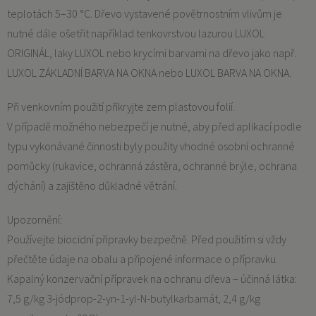
teplotách 5–30 °C. Dřevo vystavené povětrnostním vlivům je
nutné dále ošetřit například tenkovrstvou lazurou LUXOL
ORIGINÁL, laky LUXOL nebo krycími barvami na dřevo jako např.
LUXOL ZÁKLADNÍ BARVA NA OKNA nebo LUXOL BARVA NA OKNA.
Při venkovním použití přikryjte zem plastovou folií.
V případě možného nebezpečí je nutné, aby před aplikací podle
typu vykonávané činnosti byly použity vhodné osobní ochranné
pomůcky (rukavice, ochranná zástěra, ochranné brýle, ochrana
dýchání) a zajištěno důkladné větrání.
Upozornění:
Používejte biocidní připravky bezpečně. Před použitím si vždy
přečtěte údaje na obalu a připojené informace o přípravku.
Kapalný konzervační přípravek na ochranu dřeva – účinná látka:
7,5 g/kg 3-jódprop-2-yn-1-yl-N-butylkarbamát, 2,4 g/kg