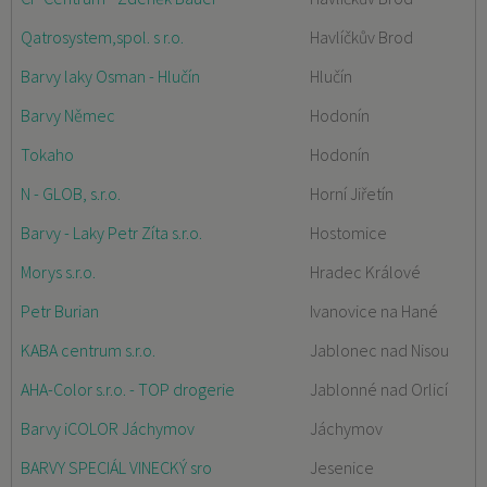
Qatrosystem,spol. s r.o.
Havlíčkův Brod
Barvy laky Osman - Hlučín
Hlučín
Barvy Němec
Hodonín
Tokaho
Hodonín
N - GLOB, s.r.o.
Horní Jiřetín
Barvy - Laky Petr Zíta s.r.o.
Hostomice
Morys s.r.o.
Hradec Králové
Petr Burian
Ivanovice na Hané
KABA centrum s.r.o.
Jablonec nad Nisou
AHA-Color s.r.o. - TOP drogerie
Jablonné nad Orlicí
Barvy iCOLOR Jáchymov
Jáchymov
BARVY SPECIÁL VINECKÝ sro
Jesenice