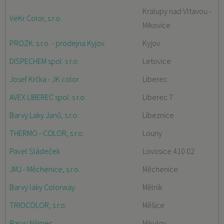
Kralupy nad Vltavou -
VeKr Color, s.r.o.
Mikovice
PROZK. s.r.o. - prodejna Kyjov
Kyjov
DISPECHEM spol. s r.o.
Letovice
Josef Krčka - JK color
Liberec
AVEX LIBEREC spol. s r.o
Liberec 7
Barvy Laky Janů, s.r.o.
Líbeznice
THERMO - COLOR, s.r.o.
Louny
Pavel Sládeček
Lovosice 410 02
JMJ - Měchenice, s.r.o.
Měchenice
Barvy laky Colorway
Mělník
TRIOCOLOR, s.r.o.
Měšice
Barvy Němec
Mikulov