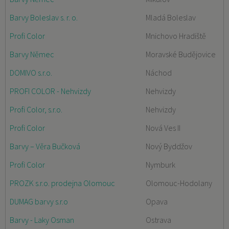
Barvy Boleslav s. r. o.
Mladá Boleslav
Profi Color
Mnichovo Hradiště
Barvy Němec
Moravské Budějovice
DOMIVO s.r.o.
Náchod
PROFI COLOR - Nehvizdy
Nehvizdy
Profi Color, s.r.o.
Nehvizdy
Profi Color
Nová Ves II
Barvy – Věra Bučková
Nový Byddžov
Profi Color
Nymburk
PROZK s.r.o. prodejna Olomouc
Olomouc-Hodolany
DUMAG barvy s.r.o
Opava
Barvy - Laky Osman
Ostrava