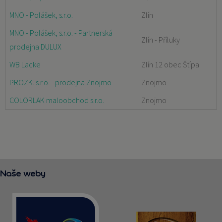
MNO - Polášek, s.r.o.
Zlín
MNO - Polášek, s.r.o. - Partnerská
Zlín - Příluky
prodejna DULUX
WB Lacke
Zlín 12 obec Štípa
PROZK. s.r.o. - prodejna Znojmo
Znojmo
COLORLAK maloobchod s.r.o.
Znojmo
Naše weby