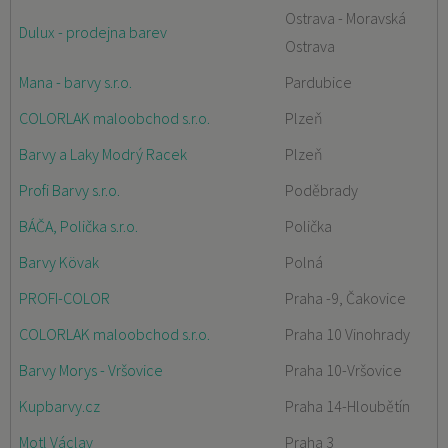
Ostrava - Moravská
Dulux - prodejna barev
Ostrava
Mana - barvy s.r.o.
Pardubice
COLORLAK maloobchod s.r.o.
Plzeň
Barvy a Laky Modrý Racek
Plzeň
Profi Barvy s.r.o.
Poděbrady
BÁČA, Polička s.r.o.
Polička
Barvy Kövak
Polná
PROFI-COLOR
Praha -9, Čakovice
COLORLAK maloobchod s.r.o.
Praha 10 Vinohrady
Barvy Morys - Vršovice
Praha 10-Vršovice
Kupbarvy.cz
Praha 14-Hloubětín
Motl Václav
Praha 3