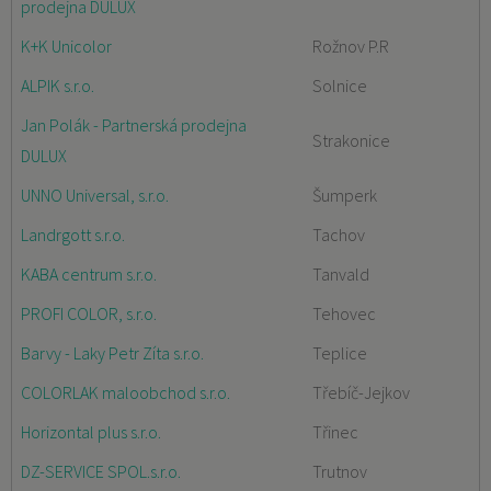
prodejna DULUX
K+K Unicolor
Rožnov P.R
ALPIK s.r.o.
Solnice
Jan Polák - Partnerská prodejna
Strakonice
DULUX
UNNO Universal, s.r.o.
Šumperk
Landrgott s.r.o.
Tachov
KABA centrum s.r.o.
Tanvald
PROFI COLOR, s.r.o.
Tehovec
Barvy - Laky Petr Zíta s.r.o.
Teplice
COLORLAK maloobchod s.r.o.
Třebíč-Jejkov
Horizontal plus s.r.o.
Třinec
DZ-SERVICE SPOL.s.r.o.
Trutnov