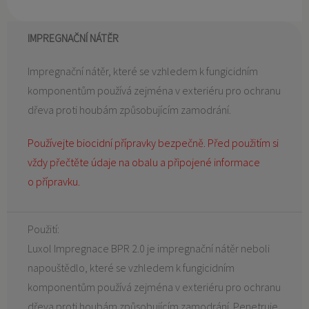
IMPREGNAČNÍ NÁTĚR
Impregnační nátěr, které se vzhledem k fungicidním
komponentům používá zejména v exteriéru pro ochranu
dřeva proti houbám způsobujícím zamodrání.
Používejte biocidní přípravky bezpečně. Před použitím si
vždy přečtěte údaje na obalu a připojené informace
o
přípravku.
Použití:
Luxol Impregnace BPR 2.0 je impregnační nátěr neboli
napouštědlo, které se vzhledem k fungicidním
komponentům používá zejména v exteriéru pro ochranu
dřeva proti houbám způsobujícím zamodrání. Penetruje