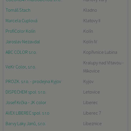
Tomáš Stach
Kladno
Marcela Cuplová
Klatovy II
ProfiColor Kolín
Kolín
Jaroslav Nezavdal
Kolín IV
ABC COLOR s.r.o.
Kopřivnice Lubina
Kralupy nad Vltavou -
VeKr Color, s.r.o.
Mikovice
PROZK. s.r.o. - prodejna Kyjov
Kyjov
DISPECHEM spol. s r.o.
Letovice
Josef Krčka - JK color
Liberec
AVEX LIBEREC spol. s r.o
Liberec 7
Barvy Laky Janů, s.r.o.
Líbeznice