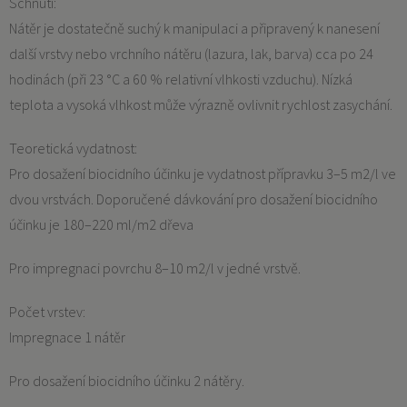
Schnutí:
Nátěr je dostatečně suchý k manipulaci a připravený k nanesení
další vrstvy nebo vrchního nátěru (lazura, lak, barva) cca po 24
hodinách (při 23 °C a 60 % relativní vlhkosti vzduchu). Nízká
teplota a vysoká vlhkost může výrazně ovlivnit rychlost zasychání.
Teoretická vydatnost:
Pro dosažení biocidního účinku je vydatnost přípravku 3–5 m2/l ve
dvou vrstvách. Doporučené dávkování pro dosažení biocidního
účinku je 180–220 ml/m2 dřeva
Pro impregnaci povrchu 8–10 m2/l v jedné vrstvě.
Počet vrstev:
Impregnace 1 nátěr
Pro dosažení biocidního účinku 2 nátěry.