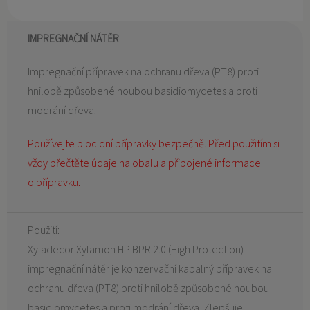
IMPREGNAČNÍ NÁTĚR
Impregnační přípravek na ochranu dřeva (PT8) proti
hnilobě způsobené houbou basidiomycetes a proti
modrání dřeva.
Používejte biocidní přípravky bezpečně. Před použitím si
vždy přečtěte údaje na obalu a připojené informace
o přípravku.
Použití:
Xyladecor Xylamon HP BPR 2.0 (High Protection)
impregnační nátěr je konzervační kapalný přípravek na
ochranu dřeva (PT8) proti hnilobě způsobené houbou
basidiomycetes a proti modrání dřeva. Zlepšuje