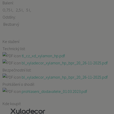
Balení:
O,75 l
2,5 l
5 l
Odstíny:
Bezbarvý
Ke stažení
Technický list:
tl_cz_xd_xylamon_hp.pdf
bl_xyladecor_xylamon_hp_bpr_20_26-11-2025.pdf
Bezpečnostní list:
bl_xyladecor_xylamon_hp_bpr_20_26-11-2025.pdf
Prohlášení o shodě:
prohlaseni_dodavatele_01.03.2023.pdf
Kde koupit
Xyladecor