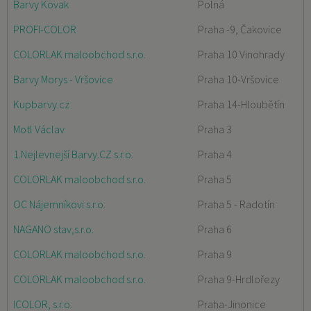
Barvy Kövak
Polná
PROFI-COLOR
Praha -9, Čakovice
COLORLAK maloobchod s.r.o.
Praha 10 Vinohrady
Barvy Morys - Vršovice
Praha 10-Vršovice
Kupbarvy.cz
Praha 14-Hloubětín
Motl Václav
Praha 3
1.Nejlevnejší Barvy.CZ s.r.o.
Praha 4
COLORLAK maloobchod s.r.o.
Praha 5
OC Nájemníkovi s.r.o.
Praha 5 - Radotín
NAGANO stav,s.r.o.
Praha 6
COLORLAK maloobchod s.r.o.
Praha 9
COLORLAK maloobchod s.r.o.
Praha 9-Hrdlořezy
ICOLOR, s.r.o.
Praha-Jinonice