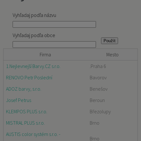
Vyhľadaj podľa názvu
Vyhľadaj podľa obce
Firma
Mesto
1.Nejlevnejší Barvy.CZ s.r.o.
.Praha 6
RENOVO Petr Poslední
Bavorov
ADOZ barvy, s.r.o.
Benešov
Josef Petrus
Beroun
KLEMPOS PLUS s.r.o.
Březolupy
MISTRAL PLUS s.r.o.
Brno
AUSTIS color systém s.r.o. -
Brno