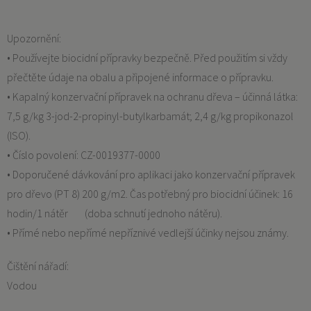
Upozornění:
• Používejte biocidní přípravky bezpečně. Před použitím si vždy
přečtěte údaje na obalu a připojené informace o přípravku.
• Kapalný konzervační přípravek na ochranu dřeva – účinná látka:
7,5 g/kg 3-jod-2-propinyl-butylkarbamát; 2,4 g/kg propikonazol
(ISO).
• Číslo povolení: CZ-0019377-0000
• Doporučené dávkování pro aplikaci jako konzervační přípravek
pro dřevo (PT 8) 200 g/m2. Čas potřebný pro biocidní účinek: 16
hodin/1 nátěr (doba schnutí jednoho nátěru).
• Přímé nebo nepřímé nepříznivé vedlejší účinky nejsou známy.
Čištění nářadí:
Vodou