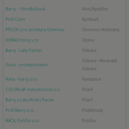
Barvy – Věra Bučková
Nový Byddžov
Profi Color
Nymburk
PROZK s.r.o. prodejna Olomouc
Olomouc-Hodolany
DUMAG barvy s.r.o
Opava
Barvy - Laky Osman
Ostrava
Ostrava - Moravská
Dulux - prodejna barev
Ostrava
Mana - barvy s.r.o.
Pardubice
COLORLAK maloobchod s.r.o.
Plzeň
Barvy a Laky Modrý Racek
Plzeň
Profi Barvy s.r.o.
Poděbrady
BÁČA, Polička s.r.o.
Polička