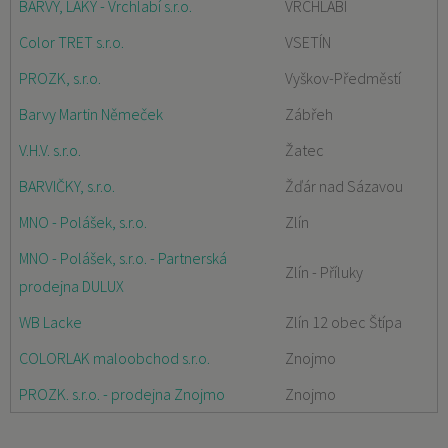
BARVY, LAKY - Vrchlabí s.r.o.
VRCHLABÍ
Color TRET s.r.o.
VSETÍN
PROZK, s.r.o.
Vyškov-Předměstí
Barvy Martin Němeček
Zábřeh
V.H.V. s.r.o.
Žatec
BARVIČKY, s.r.o.
Žďár nad Sázavou
MNO - Polášek, s.r.o.
Zlín
MNO - Polášek, s.r.o. - Partnerská
Zlín - Příluky
prodejna DULUX
WB Lacke
Zlín 12 obec Štípa
COLORLAK maloobchod s.r.o.
Znojmo
PROZK. s.r.o. - prodejna Znojmo
Znojmo