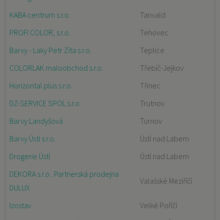
KABA centrum s.r.o.
Tanvald
PROFI COLOR, s.r.o.
Tehovec
Barvy - Laky Petr Zíta s.r.o.
Teplice
COLORLAK maloobchod s.r.o.
Třebíč-Jejkov
Horizontal plus s.r.o.
Třinec
DZ-SERVICE SPOL.s.r.o.
Trutnov
Barvy Landyšová
Turnov
Barvy Ústí s.r.o.
Ústí nad Labem
Drogerie Ústí
Ústí nad Labem
DEKORA s.r.o . Partnerská prodejna
Valašské Meziříčí
DULUX
Izostav
Velké Poříčí