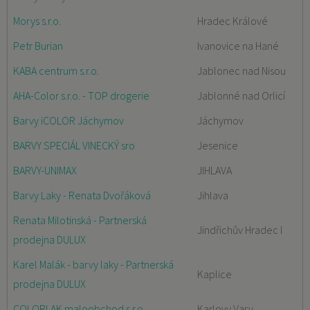
Morys s.r.o.
Hradec Králové
Petr Burian
Ivanovice na Hané
KABA centrum s.r.o.
Jablonec nad Nisou
AHA-Color s.r.o. - TOP drogerie
Jablonné nad Orlicí
Barvy iCOLOR Jáchymov
Jáchymov
BARVY SPECIÁL VINECKÝ sro
Jesenice
BARVY-UNIMAX
JIHLAVA
Barvy Laky - Renata Dvořáková
Jihlava
Renata Milotinská - Partnerská
Jindřichův Hradec I
prodejna DULUX
Karel Malák - barvy laky - Partnerská
Kaplice
prodejna DULUX
COLORLAK maloobchod s.r.o.
Karlovy Vary