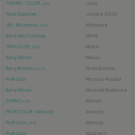
THERMO - COLOR, s.r.o.
Louny
Pavel Sládeček
Lovosice 410 02
JMJ - Měchenice, s.r.o.
Měchenice
Barvy laky Colorway
Mělník
TRIOCOLOR, s.r.o.
Měšice
Barvy Němec
Mikulov
Barvy Boleslav s. r. o.
Mladá Boleslav
Profi Color
Mnichovo Hradiště
Barvy Němec
Moravské Budějovice
DOMIVO s.r.o.
Náchod
PROFI COLOR - Nehvizdy
Nehvizdy
Profi Color, s.r.o.
Nehvizdy
Profi Color
Nová Ves II