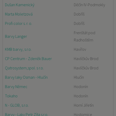
Dušan Kamenický
Děčín IV-Podmokly
Marta Moletzová
Dobříš
Profi color s. r. o.
Dobříš
Frenštát pod
Barvy Langer
Radhoštěm
KMB barvy, s.r.o.
Havířov
CP Centrum - Zdeněk Bauer
Havlíčkův Brod
Qatrosystem,spol. s r.o.
Havlíčkův Brod
Barvy laky Osman - Hlučín
Hlučín
Barvy Němec
Hodonín
Tokaho
Hodonín
N - GLOB, s.r.o.
Horní Jiřetín
Barvy - Laky Petr Zíta s.r.o.
Hostomice