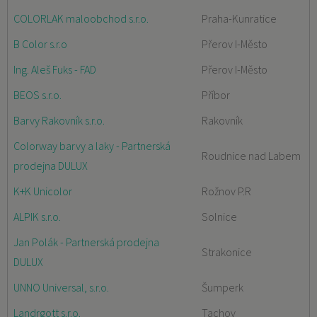
COLORLAK maloobchod s.r.o.
Praha-Kunratice
B Color s.r.o
Přerov I-Město
Ing. Aleš Fuks - FAD
Přerov I-Město
BEOS s.r.o.
Příbor
Barvy Rakovník s.r.o.
Rakovník
Colorway barvy a laky - Partnerská
Roudnice nad Labem
prodejna DULUX
K+K Unicolor
Rožnov P.R
ALPIK s.r.o.
Solnice
Jan Polák - Partnerská prodejna
Strakonice
DULUX
UNNO Universal, s.r.o.
Šumperk
Landrgott s.r.o.
Tachov