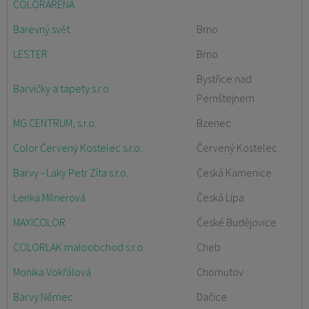
COLORARENA
Barevný svět
Brno
LESTER
Brno
Bystřice nad
Barvičky a tapety s.r.o.
Pernštejnem
MG CENTRUM, s.r.o.
Bzenec
Color Červený Kostelec s.r.o.
Červený Kostelec
Barvy - Laky Petr Zíta s.r.o.
Česká Kamenice
Lenka Milnerová
Česká Lípa
MAXICOLOR
České Budějovice
COLORLAK maloobchod s.r.o.
Cheb
Monika Vokřálová
Chomutov
Barvy Němec
Dačice