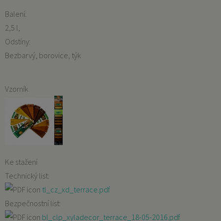
Balení:
2,5 l
Odstíny:
Bezbarvý, borovice, týk
Vzorník
Ke stažení
Technický list:
tl_cz_xd_terrace.pdf
Bezpečnostní list:
bl_clp_xyladecor_terrace_18-05-2016.pdf