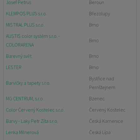
Josef Petrus
Beroun
KLEMPOS PLUS s.r.o.
Březolupy
MISTRAL PLUS s.r.o.
Brno
AUSTIS color systém s.r.o. -
Brno
COLORARENA
Barevný svět
Brno
LESTER
Brno
Bystřice nad
Barvičky a tapety s.r.o.
Pernštejnem
MG CENTRUM, s.r.o.
Bzenec
Color Červený Kostelec s.r.o.
Červený Kostelec
Barvy - Laky Petr Zíta s.r.o.
Česká Kamenice
Lenka Milnerová
Česká Lípa