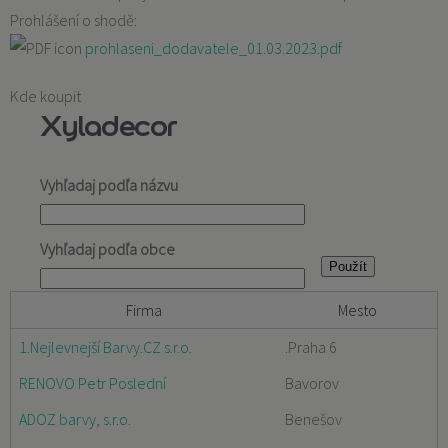
Prohlášení o shodě:
prohlaseni_dodavatele_01.03.2023.pdf
Kde koupit
Xyladecor
Vyhľadaj podľa názvu
Vyhľadaj podľa obce
Firma
Mesto
1.Nejlevnejší Barvy.CZ s.r.o.
.Praha 6
RENOVO Petr Poslední
Bavorov
ADOZ barvy, s.r.o.
Benešov