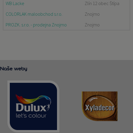
WB Lacke
Zlín 12 obec Štípa
COLORLAK maloobchod s.r.o.
Znojmo
PROZK. s.r.o. - prodejna Znojmo
Znojmo
Naše weby