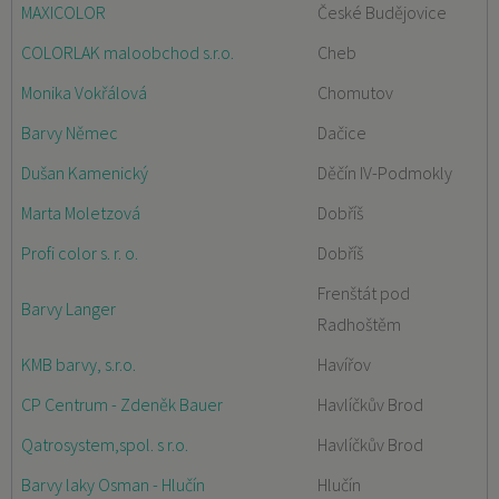
MAXICOLOR
České Budějovice
COLORLAK maloobchod s.r.o.
Cheb
Monika Vokřálová
Chomutov
Barvy Němec
Dačice
Dušan Kamenický
Děčín IV-Podmokly
Marta Moletzová
Dobříš
Profi color s. r. o.
Dobříš
Frenštát pod
Barvy Langer
Radhoštěm
KMB barvy, s.r.o.
Havířov
CP Centrum - Zdeněk Bauer
Havlíčkův Brod
Qatrosystem,spol. s r.o.
Havlíčkův Brod
Barvy laky Osman - Hlučín
Hlučín