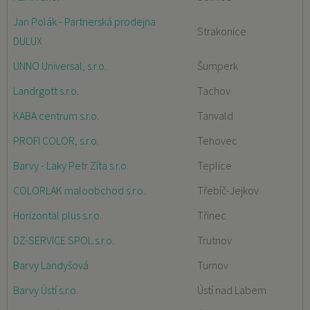
Jan Polák - Partnerská prodejna
Strakonice
DULUX
UNNO Universal, s.r.o.
Šumperk
Landrgott s.r.o.
Tachov
KABA centrum s.r.o.
Tanvald
PROFI COLOR, s.r.o.
Tehovec
Barvy - Laky Petr Zíta s.r.o.
Teplice
COLORLAK maloobchod s.r.o.
Třebíč-Jejkov
Horizontal plus s.r.o.
Třinec
DZ-SERVICE SPOL.s.r.o.
Trutnov
Barvy Landyšová
Turnov
Barvy Ústí s.r.o.
Ústí nad Labem