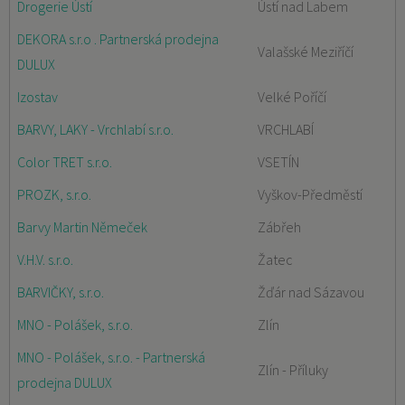
Drogerie Ústí
Ústí nad Labem
DEKORA s.r.o . Partnerská prodejna
Valašské Meziříčí
DULUX
Izostav
Velké Poříčí
BARVY, LAKY - Vrchlabí s.r.o.
VRCHLABÍ
Color TRET s.r.o.
VSETÍN
PROZK, s.r.o.
Vyškov-Předměstí
Barvy Martin Němeček
Zábřeh
V.H.V. s.r.o.
Žatec
BARVIČKY, s.r.o.
Žďár nad Sázavou
MNO - Polášek, s.r.o.
Zlín
MNO - Polášek, s.r.o. - Partnerská
Zlín - Příluky
prodejna DULUX