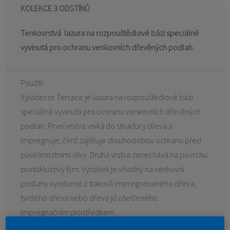
KOLEKCE 3 ODSTÍNŮ
Tenkovrstvá lazura na rozpouštědlové bázi speciálně
vyvinutá pro ochranu venkovních dřevěných podlah.
Použití:
Xyladecor Terrace je lazura na rozpouštědlové bázi
speciálně vyvinutá pro ochranu venkovních dřevěných
podlah. První vrstva vniká do struktury dřeva a
impregnuje, čímž zajišťuje dlouhodobou ochranu před
povětrnostními vlivy. Druhá vrstva zanechává na povrchu
protiskluzový film. Výrobek je vhodný na venkovní
podlahy vyrobené z tlakově impregnovaného dřeva,
tvrdého dřeva nebo dřeva již ošetřeného
impregnačním prostředkem.