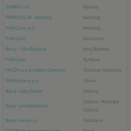
DOMIVO s.r.o.
Náchod
PROFI COLOR - Nehvizdy
Nehvizdy
Profi Color, s.r.o.
Nehvizdy
Profi Color
Nová Ves II
Barvy – Věra Bučková
Nový Byddžov
Profi Color
Nymburk
PROZK s.r.o. prodejna Olomouc
Olomouc-Hodolany
DUMAG barvy s.r.o
Opava
Barvy - Laky Osman
Ostrava
Ostrava - Moravská
Dulux - prodejna barev
Ostrava
Mana - barvy s.r.o.
Pardubice
COLORLAK maloobchod s.r.o.
Plzeň