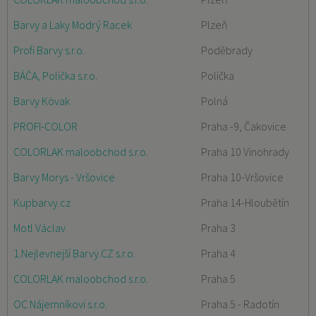
Barvy a Laky Modrý Racek
Plzeň
Profi Barvy s.r.o.
Poděbrady
BÁČA, Polička s.r.o.
Polička
Barvy Kövak
Polná
PROFI-COLOR
Praha -9, Čakovice
COLORLAK maloobchod s.r.o.
Praha 10 Vinohrady
Barvy Morys - Vršovice
Praha 10-Vršovice
Kupbarvy.cz
Praha 14-Hloubětín
Motl Václav
Praha 3
1.Nejlevnejší Barvy.CZ s.r.o.
Praha 4
COLORLAK maloobchod s.r.o.
Praha 5
OC Nájemníkovi s.r.o.
Praha 5 - Radotín