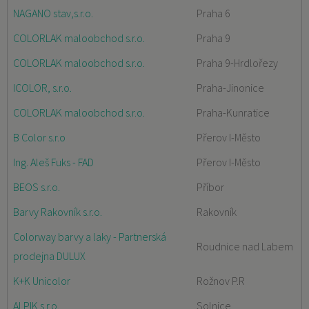
NAGANO stav,s.r.o.
Praha 6
COLORLAK maloobchod s.r.o.
Praha 9
COLORLAK maloobchod s.r.o.
Praha 9-Hrdlořezy
ICOLOR, s.r.o.
Praha-Jinonice
COLORLAK maloobchod s.r.o.
Praha-Kunratice
B Color s.r.o
Přerov I-Město
Ing. Aleš Fuks - FAD
Přerov I-Město
BEOS s.r.o.
Příbor
Barvy Rakovník s.r.o.
Rakovník
Colorway barvy a laky - Partnerská
Roudnice nad Labem
prodejna DULUX
K+K Unicolor
Rožnov P.R
ALPIK s.r.o.
Solnice