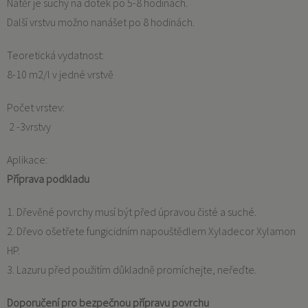
Nátěr je suchý na dotek po 5-8 hodinách.
Další vrstvu možno nanášet po 8 hodinách.
Teoretická vydatnost:
8-10 m2/l v jedné vrstvě
Počet vrstev:
2 -3vrstvy
Aplikace:
Příprava podkladu
1. Dřevěné povrchy musí být před úpravou čisté a suché.
2. Dřevo ošetřete fungicidním napouštědlem Xyladecor Xylamon
HP.
3. Lazuru před použitím důkladně promíchejte, neřeďte.
Doporučení pro bezpečnou přípravu povrchu