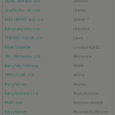
DISPECHEM spol. s r.o.
Letovice
Josef Krčka - JK color
Liberec
AVEX LIBEREC spol. s r.o
Liberec 7
Barvy Laky Janů, s.r.o.
Líbeznice
THERMO - COLOR, s.r.o.
Louny
Pavel Sládeček
Lovosice 410 02
JMJ - Měchenice, s.r.o.
Měchenice
Barvy laky Colorway
Mělník
TRIOCOLOR, s.r.o.
Měšice
Barvy Němec
Mikulov
Barvy Boleslav s. r. o.
Mladá Boleslav
Profi Color
Mnichovo Hradiště
Barvy Němec
Moravské Budějovice