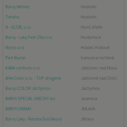
Barvy Němec
Hodonín
Tokaho
Hodonín
N - GLOB, s.r.o.
Horní Jiřetín
Barvy - Laky Petr Zíta s.r.o.
Hostomice
Morys s.r.o.
Hradec Králové
Petr Burian
Ivanovice na Hané
KABA centrum s.r.o.
Jablonec nad Nisou
AHA-Color s.r.o. - TOP drogerie
Jablonné nad Orlicí
Barvy iCOLOR Jáchymov
Jáchymov
BARVY SPECIÁL VINECKÝ sro
Jesenice
BARVY-UNIMAX
JIHLAVA
Barvy Laky - Renata Dvořáková
Jihlava