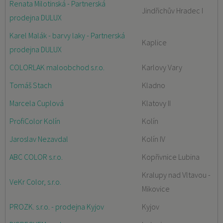
Renata Milotinská - Partnerská
Jindřichův Hradec I
prodejna DULUX
Karel Malák - barvy laky - Partnerská
Kaplice
prodejna DULUX
COLORLAK maloobchod s.r.o.
Karlovy Vary
Tomáš Stach
Kladno
Marcela Cuplová
Klatovy II
ProfiColor Kolín
Kolín
Jaroslav Nezavdal
Kolín IV
ABC COLOR s.r.o.
Kopřivnice Lubina
Kralupy nad Vltavou -
VeKr Color, s.r.o.
Mikovice
PROZK. s.r.o. - prodejna Kyjov
Kyjov