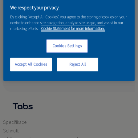
We respect your privacy.
Vlastnosti:
By clicking “Accept All Cookies”, you agree to the storing of cookies on your
Výsledný vzhled:
Matný s protiskluzovým filmem
device to enhance site navigation, analyze site usage, and assist in our
marketing efforts.
Cookie Statement for more information.
Určení:
Pro venkovní použití.
Cookies Settings
Odolnost proti působení vody:
Odpuzuje vodu,
kompletní ochrana před nepřízní počasí.
Accept All Cookies
Reject All
Ostatní:
Chrání proti UV záření.
Tabs
Specifikace
Schnutí: