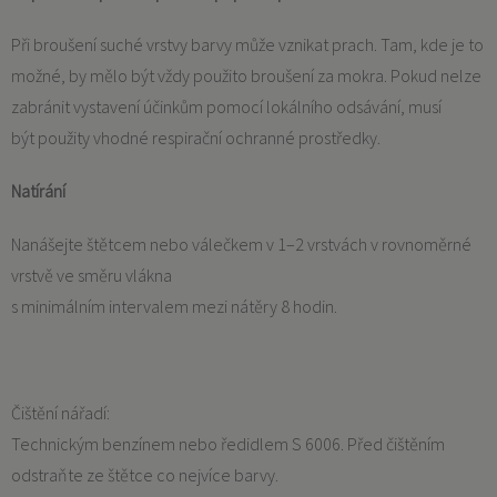
Při broušení suché vrstvy barvy může vznikat prach. Tam, kde je to
možné, by mělo být vždy použito broušení za mokra. Pokud nelze
zabránit vystavení účinkům pomocí lokálního odsávání, musí
být použity vhodné respirační ochranné prostředky.
Natírání
Nanášejte štětcem nebo válečkem v 1–2 vrstvách v rovnoměrné
vrstvě ve směru vlákna
s minimálním intervalem mezi nátěry 8 hodin.
Čištění nářadí:
Technickým benzínem nebo ředidlem S 6006. Před čištěním
odstraňte ze štětce co nejvíce barvy.