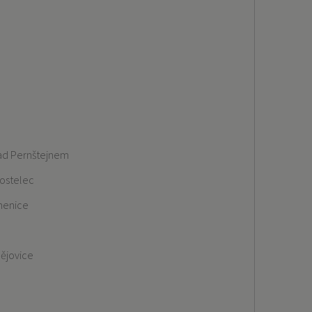
nad Pernštejnem
ostelec
menice
a
ějovice