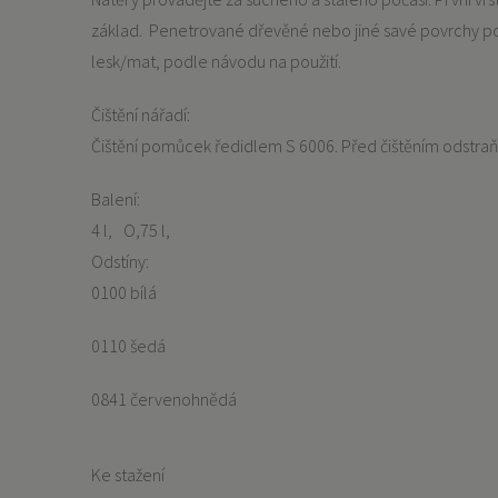
základ. Penetrované dřevěné nebo jiné savé povrchy po z
lesk/mat, podle návodu na použití.
Čištění nářadí:
Čištění pomůcek ředidlem S 6006. Před čištěním odstraňt
Balení:
4 l
O,75 l
Odstíny:
0100 bílá
0110 šedá
0841 červenohnědá
Ke stažení