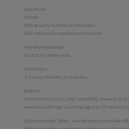
Specifikace
Schnutí:
Nátěr je suchý na dotek po 3 hodinách.
Další vrstvu možno nanášet po 8 hodinách.
Teoretická vydatnost:
14-16 m2/l v jedné vrstvě
Počet vrstev:
1-2 vrstvy v interiéru, 2 v exteriéru
Aplikace:
Povrch musí být suchý, čistý, odmaštěný, zbavený rzi, 
venkovní použití např. Luxol Impregnace). Při renovačn
Způsob nanášení: Štětec, váleček nebo vysokotlaké stříká
Nátěry provádějte za suchého a stálého počasí. První vrst