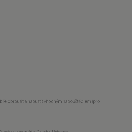
dobře obrousit a napustit vhodným napouštědlem (pro
rstvy, v exteriéru 2 vrstvy Universal