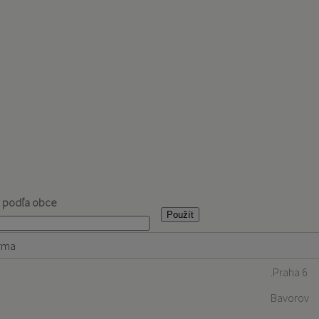
j podľa obce
rma
.Praha 6
Bavorov