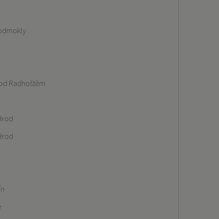
Podmokly
pod Radhoštěm
Brod
Brod
ín
e