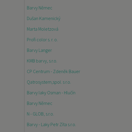
Barvy Němec
Dušan Kamenický
Marta Moletzová
Profi color s. r. o.
Barvy Langer
KMB barvy, s.r.o.
CP Centrum - Zdeněk Bauer
Qatrosystem,spol. s r.o.
Barvy laky Osman - Hlučín
Barvy Němec
N - GLOB, s.r.o.
Barvy - Laky Petr Zíta s.r.o.