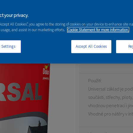
t your privacy.
“Accept All Cookies”, you agree to the storing of cookies on your device to enhance site n
 usage, and assist in our marketing efforts.
Cookie Statement for more information.
BÍLÁ, ŠEDÁ, ČERVENOH
 Settings
Accept All Cookies
Rej
Universální základová b
Použití:
Universal základ je pod
součásti, střechy, plot
vhodnou penetrací i jin
Vhodné pro nátěry v inte