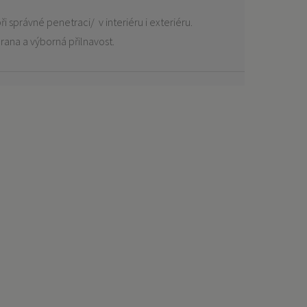
ři správné penetraci/ v interiéru i exteriéru.
hrana a výborná přilnavost.