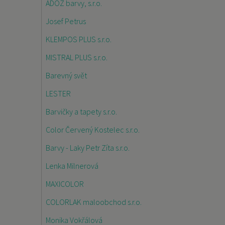
ADOZ barvy, s.r.o.
Josef Petrus
KLEMPOS PLUS s.r.o.
MISTRAL PLUS s.r.o.
Barevný svět
LESTER
Barvičky a tapety s.r.o.
Color Červený Kostelec s.r.o.
Barvy - Laky Petr Zíta s.r.o.
Lenka Milnerová
MAXICOLOR
COLORLAK maloobchod s.r.o.
Monika Vokřálová