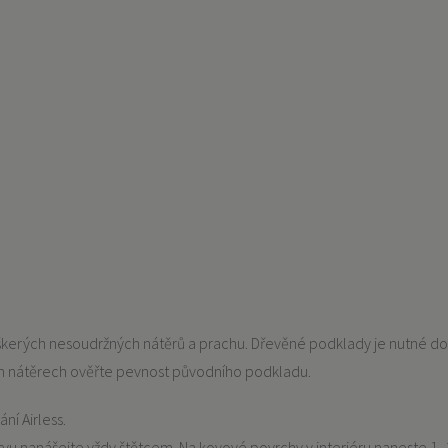
veškerých nesoudržných nátěrů a prachu. Dřevěné podklady je nutné 
ích nátěrech ověřte pevnost původního podkladu.
ní Airless.
vu nanášejte vždy štětcem. Na kovové povrchy v interiéru naneste 1–2 v