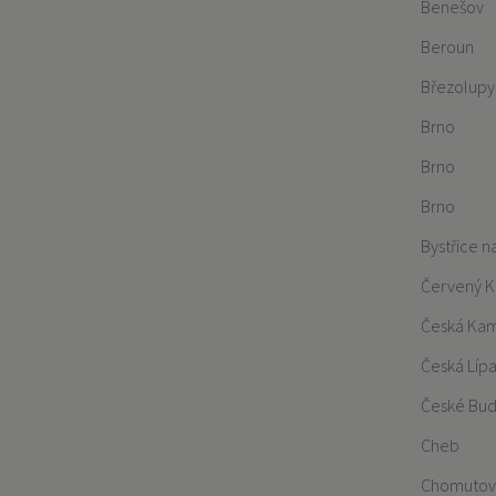
Benešov
Beroun
Březolupy
Brno
Brno
Brno
Bystřice 
Červený K
Česká Ka
Česká Líp
České Bud
Cheb
Chomutov