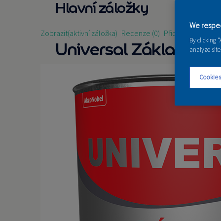
Hlavní záložky
We respec
Zobrazit
(aktivní záložka)
Recenze (0)
Přidat recenzi
By clicking 
Universal Základ
analyze site
Cookies