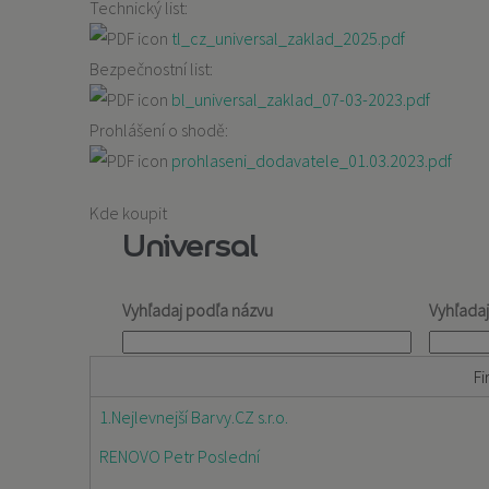
Technický list:
tl_cz_universal_zaklad_2025.pdf
Bezpečnostní list:
bl_universal_zaklad_07-03-2023.pdf
Prohlášení o shodě:
prohlaseni_dodavatele_01.03.2023.pdf
Kde koupit
Universal
Vyhľadaj podľa názvu
Vyhľada
Fi
1.Nejlevnejší Barvy.CZ s.r.o.
RENOVO Petr Poslední