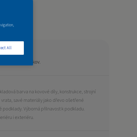
avigation,
NĚDÁ
ect All
arva na dřeno a kov.
kladová barva na kovové díly, konstrukce, strojní
y, vrata, savé materiály jako dřevo ošetřené
é podklady. Výborná přilnavost k podkladu.
riéru i exteriéru.