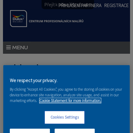
Přejít k hlavnímu obsahu
PŘIHLÁŠENÍ PARTNERA
REGISTRACE
PRODUKTY
Jste zde
PRODUKTOVÉ NOVINKY
We respect your privacy.
Domů
»
Partneri
PORADENSTVÍ
By clicking “Accept All Cookies”, you agree to the storing of cookies on your
device to enhance site navigation, analyze site usage, and assist in our
AKCE A NOVINKY
marketing efforts.
Cookie Statement for more information.
AKADEMIE
dl-design
Cookies Settings
PARTNEŘI