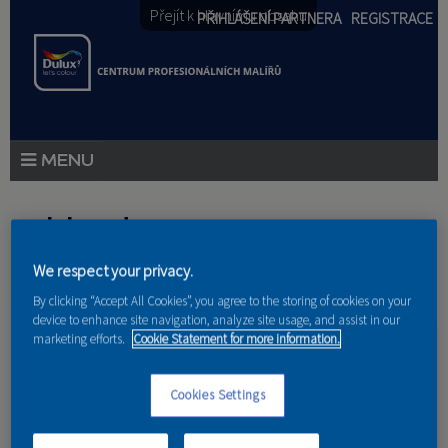
Přejít k hlavnímu obsahu
PŘIHLÁŠENÍ PARTNERA
REGISTRACE
PRODUKTY
Jste zde
PRODUKTOVÉ NOVINKY
We respect your privacy.
Domů
»
Partneri
PORADENSTVÍ
By clicking “Accept All Cookies”, you agree to the storing of cookies on your
device to enhance site navigation, analyze site usage, and assist in our
AKCE A NOVINKY
marketing efforts.
Cookie Statement for more information.
AKADEMIE
SCCE s.r.o.
Cookies Settings
PARTNEŘI