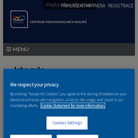
Přejít k hlavnímu obsahu
PŘIHLÁŠENÍ PARTNERA
REGISTRACE
PRODUKTY
Jste zde
PRODUKTOVÉ NOVINKY
We respect your privacy.
Domů
»
Partneri
PORADENSTVÍ
By clicking “Accept All Cookies”, you agree to the storing of cookies on your
device to enhance site navigation, analyze site usage, and assist in our
AKCE A NOVINKY
marketing efforts.
Cookie Statement for more information.
AKADEMIE
Ing. Eva Eichlerová
Cookies Settings
PARTNEŘI