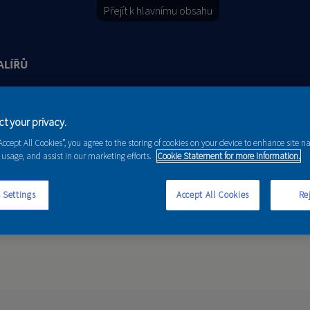
Přejít k hlavnímu obsahu
t your privacy.
Y
PORADENSTVÍ
AKCE A NOVINKY
“Accept All Cookies”, you agree to the storing of cookies on your device to enhance site n
 usage, and assist in our marketing efforts.
Cookie Statement for more information.
 Settings
Accept All Cookies
Rej