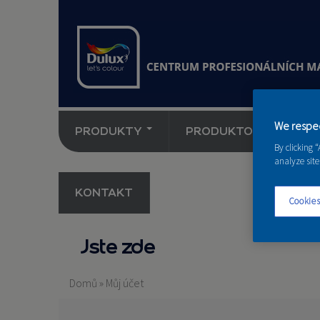
We respec
PRODUKTY
PRODUKTOVÉ NOVINK
By clicking 
analyze site
KONTAKT
Cookies
Jste zde
Domů
»
Můj účet