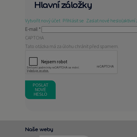
Hlavní záložky
Vytvořit nový účet
Přihlásit se
Zaslat nové heslo
(aktivní
E-mail
*
CAPTCHA
Tato otázka má za úlohu chránit před spamem.
Naše weby