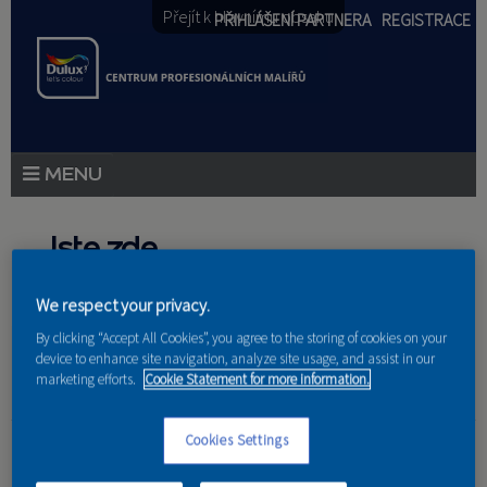
Přejít k hlavnímu obsahu
PŘIHLÁŠENÍ PARTNERA
REGISTRACE
PRODUKTY
Jste zde
PRODUKTOVÉ NOVINKY
Domů
»
Partneri
We respect your privacy.
PORADENSTVÍ
By clicking “Accept All Cookies”, you agree to the storing of cookies on your
device to enhance site navigation, analyze site usage, and assist in our
AKCE A NOVINKY
marketing efforts.
Cookie Statement for more information.
AKADEMIE
DESIGNKA - Bc.
Cookies Settings
PARTNEŘI
Kateřina Poledníková