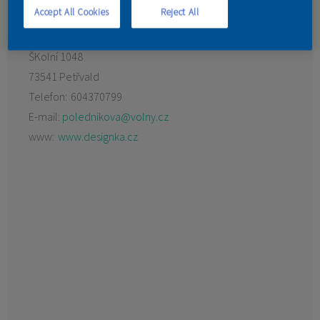
Accept All Cookies
Reject All
KONTAKT
Preferovaný prodejce:
Barvy laky Morys
ŠKolní 1048
73541 Petřvald
Telefon:
604370799
E-mail:
polednikova@volny.cz
www:
www.designka.cz