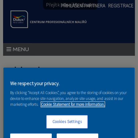
Přejít k hlavnímu obsahu
PŘIHLÁŠENÍ PARTNERA
REGISTRACE
PRODUKTY
Jste zde
PRODUKTOVÉ NOVINKY
We respect your privacy.
Domů
»
Partneri
PORADENSTVÍ
By clicking “Accept All Cookies”, you agree to the storing of cookies on your
device to enhance site navigation, analyze site usage, and assist in our
AKCE A NOVINKY
marketing efforts.
Cookie Statement for more information.
AKADEMIE
Grmik
Cookies Settings
PARTNEŘI