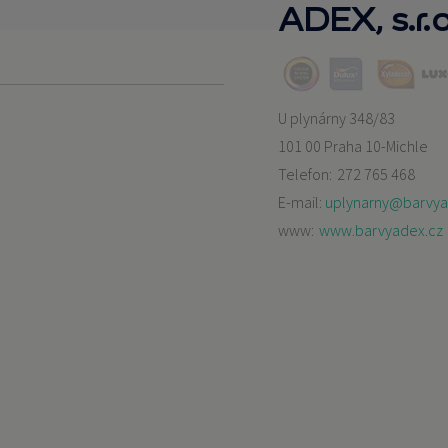
ADEX, s.r.o
U plynárny 348/83
101 00 Praha 10-Michle
Telefon:
272 765 468
E-mail:
uplynarny@barvya
www:
www.barvyadex.cz