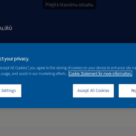
Přejít k hlavnímu obsahu
Y
PORADENSTVÍ
AKCE A NOVINKY
t your privacy.
“Accept All Cookies”, you agree to the storing of cookies on your device to enhance site n
 usage, and assist in our marketing efforts.
Cookie Statement for more information.
 Settings
Accept All Cookies
Rej