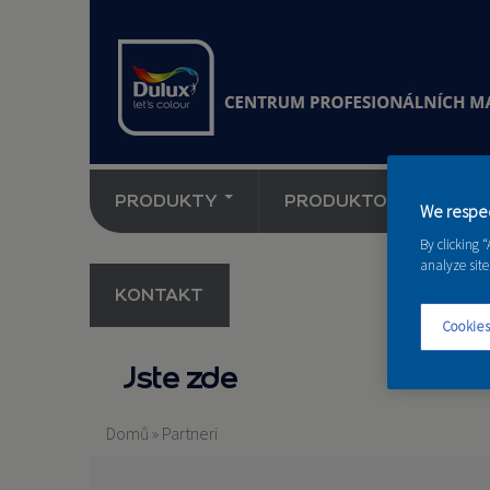
PRODUKTY
PRODUKTOVÉ NOVINK
We respec
By clicking 
analyze site
KONTAKT
Cookies
Jste zde
Domů
»
Partneri