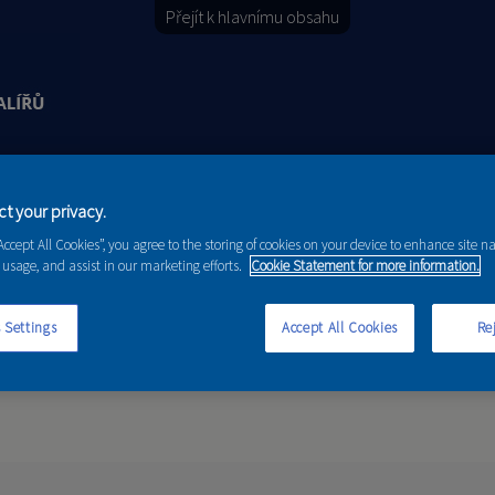
Přejít k hlavnímu obsahu
Y
PORADENSTVÍ
AKCE A NOVINKY
t your privacy.
“Accept All Cookies”, you agree to the storing of cookies on your device to enhance site n
 usage, and assist in our marketing efforts.
Cookie Statement for more information.
 Settings
Accept All Cookies
Rej