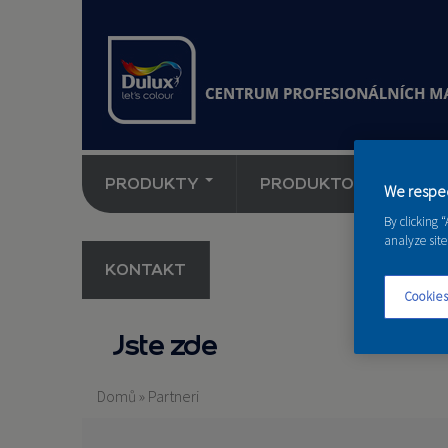
PRODUKTY
PRODUKTOVÉ NOVINK
We respec
By clicking 
analyze site
KONTAKT
Cookies
Jste zde
Domů
»
Partneri