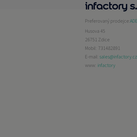
infactory s.
Preferovaný prodejce:
ADEX
Husova 45
26751 Zdice
Mobil:
731482891
E-mail:
sales@infactory.cz
www:
infactory