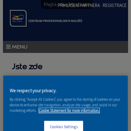
Přejít k hlavnímu obsahu
PŘIHLÁŠENÍ PARTNERA
REGISTRACE
PRODUKTY
Jste zde
PRODUKTOVÉ NOVINKY
Domů
»
Partneri
PORADENSTVÍ
We respect your privacy.
AKCE A NOVINKY
By clicking “Accept All Cookies”, you agree to the storing of cookies on your
device to enhance site navigation, analyze site usage, and assist in our
marketing efforts.
Cookie Statement for more information.
AKADEMIE
Bloky a doklady
PARTNEŘI
Cookies Settings