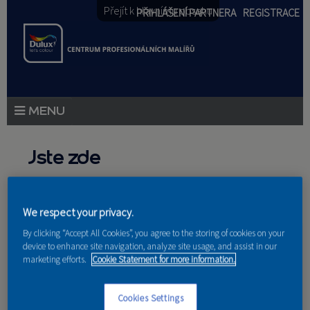
Přejít k hlavnímu obsahu
PŘIHLÁŠENÍ PARTNERA
REGISTRACE
PRODUKTY
Jste zde
PRODUKTOVÉ NOVINKY
Domů
»
Partneri
PORADENSTVÍ
We respect your privacy.
By clicking “Accept All Cookies”, you agree to the storing of cookies on your
AKCE A NOVINKY
device to enhance site navigation, analyze site usage, and assist in our
marketing efforts.
Cookie Statement for more information.
AKADEMIE
Bloky a doklady
PARTNEŘI
Cookies Settings