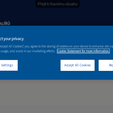
Přejít k hlavnímu obsahu
t your privacy.
Y
PORADENSTVÍ
AKCE A NOVINKY
“Accept All Cookies”, you agree to the storing of cookies on your device to enhance site n
 usage, and assist in our marketing efforts.
Cookie Statement for more information.
 Settings
Accept All Cookies
Rej