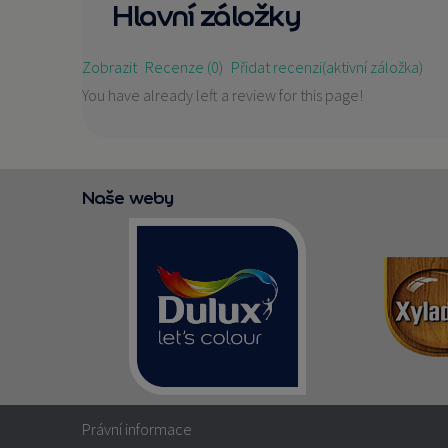
Hlavní záložky
Zobrazit
Recenze (0)
Přidat recenzi
(aktivní záložka)
You have already left a review for this page!
Naše weby
Právní informace