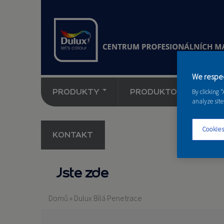
We respec
PRODUKTY
PRODUKTOVÉ NOVINK
By clicking 
analyze site
Cookies
KONTAKT
Jste zde
Domů
»
Dulux Bílá Penetrace