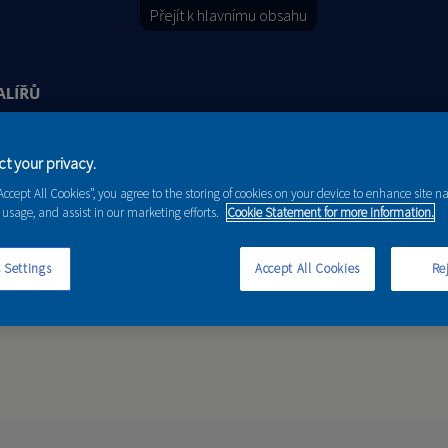
Přejít k hlavnímu obsahu
t your privacy.
Y
PORADENSTVÍ
AKCE A NOVINKY
“Accept All Cookies”, you agree to the storing of cookies on your device to enhance site n
 usage, and assist in our marketing efforts.
Cookie Statement for more information.
 Settings
Accept All Cookies
Rej