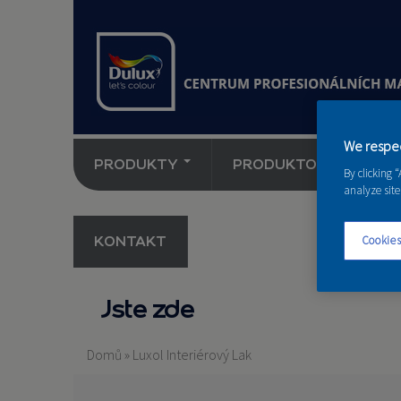
We respec
PRODUKTY
PRODUKTOVÉ NOVINK
By clicking 
analyze site
KONTAKT
Cookies
Jste zde
Domů
»
Luxol Interiérový Lak