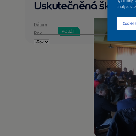
By clicking 
Uskutečněná školení
analyze site
Cookies
Dátum
Rok