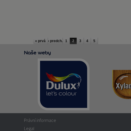
« prvá
‹ predch.
1
2
3
4
5
Naše weby
Právní informace
Legal