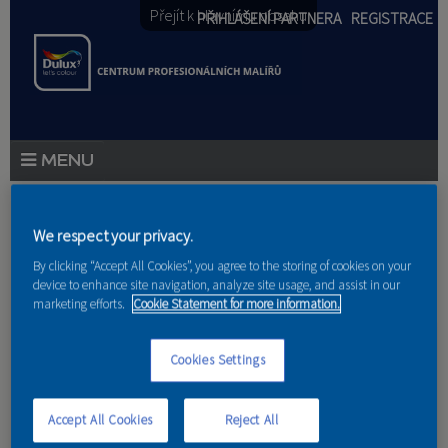
Přejít k hlavnímu obsahu
PŘIHLÁŠENÍ PARTNERA
REGISTRACE
PRODUKTY
Jste zde
We respect your privacy.
PRODUKTOVÉ NOVINKY
By clicking “Accept All Cookies”, you agree to the storing of cookies on your
Domů
device to enhance site navigation, analyze site usage, and assist in our
PORADENSTVÍ
marketing efforts.
Cookie Statement for more information.
Den s technikem
AKCE A NOVINKY
Cookies Settings
AKADEMIE
Accept All Cookies
Reject All
PARTNEŘI