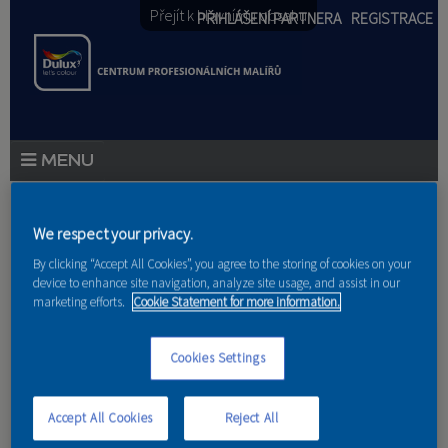
Přejít k hlavnímu obsahu
PŘIHLÁŠENÍ PARTNERA
REGISTRACE
PRODUKTY
Jste zde
We respect your privacy.
PRODUKTOVÉ NOVINKY
By clicking “Accept All Cookies”, you agree to the storing of cookies on your
Domů
device to enhance site navigation, analyze site usage, and assist in our
PORADENSTVÍ
marketing efforts.
Cookie Statement for more information.
Cyklo setkání
AKCE A NOVINKY
Cookies Settings
Třeboň
AKADEMIE
Accept All Cookies
Reject All
PARTNEŘI