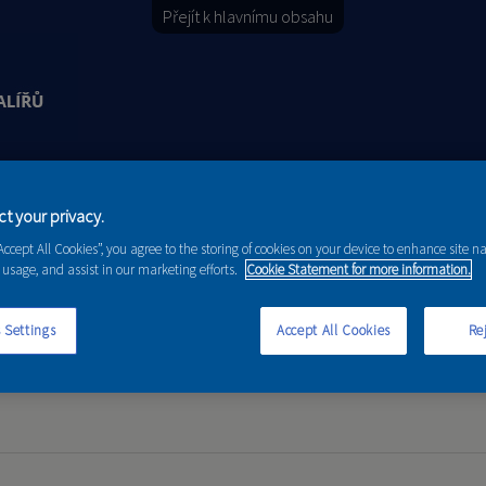
Přejít k hlavnímu obsahu
Y
PORADENSTVÍ
AKCE A NOVINKY
t your privacy.
“Accept All Cookies”, you agree to the storing of cookies on your device to enhance site n
 usage, and assist in our marketing efforts.
Cookie Statement for more information.
 Settings
Accept All Cookies
Rej