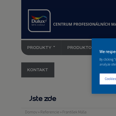
PRODUKTY
PRODUKTOVÉ NOVINK
We respec
By clicking 
analyze site
KONTAKT
Cookies
Jste zde
Domov
»
Referencie
»
František Máša