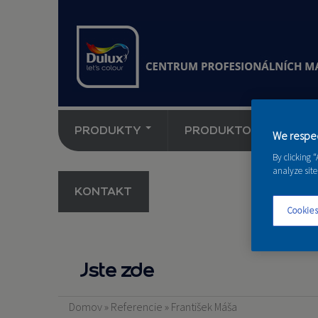
PRODUKTY
PRODUKTOVÉ NOVINK
We respec
By clicking 
analyze site
KONTAKT
Cookies
Jste zde
Domov
»
Referencie
»
František Máša