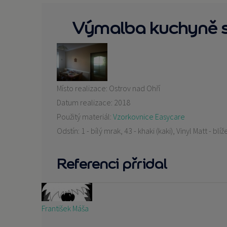
Výmalba kuchyně s 
Místo realizace:
Ostrov nad Ohří
Datum realizace:
2018
Použitý materiál:
Vzorkovnice Easycare
Odstín:
1 - bílý mrak, 43 - khaki (kaki), Vinyl Matt - b
Referenci přridal
František Máša