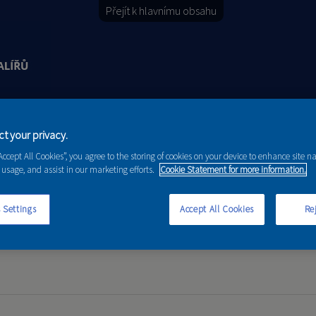
Přejít k hlavnímu obsahu
Y
PORADENSTVÍ
AKCE A NOVINKY
t your privacy.
“Accept All Cookies”, you agree to the storing of cookies on your device to enhance site n
 usage, and assist in our marketing efforts.
Cookie Statement for more information.
 Settings
Accept All Cookies
Rej