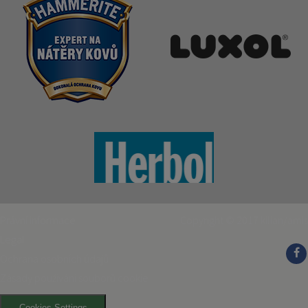
Právní informace
Copyright © 2017
kilian/amis
Legal
Ochrana osobních údajů
Zásady používání souborů cookie
Cookies Settings