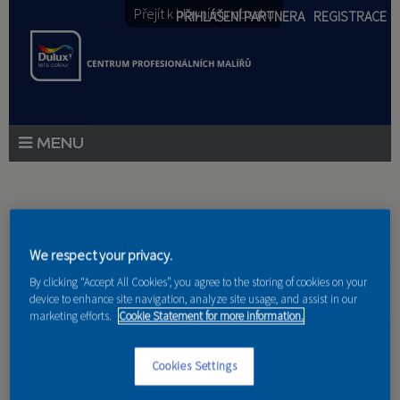
Přejít k hlavnímu obsahu
PŘIHLÁŠENÍ PARTNERA
REGISTRACE
PRODUKTY
PRODUKTOVÉ NOVINKY
Jste zde
We respect your privacy.
PORADENSTVÍ
Domov
»
Referencie
»
Jana Topolančinová
By clicking “Accept All Cookies”, you agree to the storing of cookies on your
device to enhance site navigation, analyze site usage, and assist in our
AKCE A NOVINKY
marketing efforts.
Cookie Statement for more information.
Renovace
AKADEMIE
Cookies Settings
koupelny a WC
PARTNEŘI