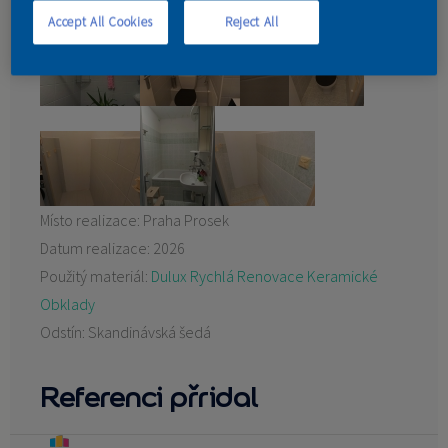
Accept All Cookies
Reject All
KONTAKT
Místo realizace:
Praha Prosek
Datum realizace:
2026
Použitý materiál:
Dulux Rychlá Renovace Keramické
Obklady
Odstín:
Skandinávská šedá
Referenci přridal