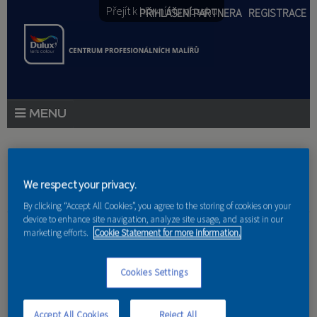
Přejít k hlavnímu obsahu
PŘIHLÁŠENÍ PARTNERA
REGISTRACE
PRODUKTY
PRODUKTOVÉ NOVINKY
Jste zde
We respect your privacy.
By clicking “Accept All Cookies”, you agree to the storing of cookies on your
PORADENSTVÍ
device to enhance site navigation, analyze site usage, and assist in our
Domov
»
Referencie
»
František Máša
marketing efforts.
Cookie Statement for more information.
AKCE A NOVINKY
Nátěr plotu
AKADEMIE
Cookies Settings
PARTNEŘI
Accept All Cookies
Reject All