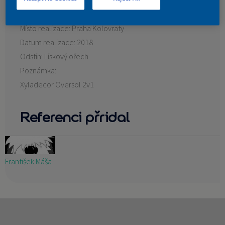
KONTAKT
Místo realizace:
Praha Kolovraty
Datum realizace:
2018
Odstín:
Lískový ořech
Poznámka:
Xyladecor Oversol 2v1
Referenci přridal
František Máša