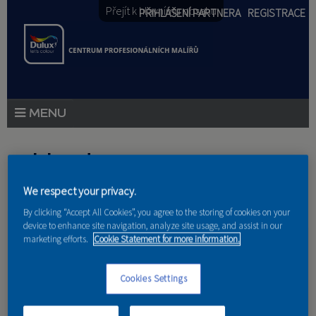
Přejít k hlavnímu obsahu
PŘIHLÁŠENÍ PARTNERA
REGISTRACE
PRODUKTY
Jste zde
PRODUKTOVÉ NOVINKY
We respect your privacy.
Domov
»
Aplikačné videá
PORADENSTVÍ
By clicking “Accept All Cookies”, you agree to the storing of cookies on your
device to enhance site navigation, analyze site usage, and assist in our
Dulux Visualizer
AKCE A NOVINKY
marketing efforts.
Cookie Statement for more information.
AKADEMIE
Cookies Settings
Vyzkoušejte zbrusu novou aplikaci Dulux Visualizer, která
přenáší malování pokojů do digitální dimenze. Díky ní si s
PARTNEŘI