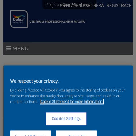
Přejít k hlavnímu obsahu
PŘIHLÁŠENÍ PARTNERA
REGISTRACE
PRODUKTY
Jste zde
PRODUKTOVÉ NOVINKY
We respect your privacy.
Domů
»
Partneri
PORADENSTVÍ
By clicking “Accept All Cookies”, you agree to the storing of cookies on your
device to enhance site navigation, analyze site usage, and assist in our
marketing efforts.
Cookie Statement for more information.
AKCE A NOVINKY
AKADEMIE
Cookies Settings
Vlastimil Lužík
PARTNEŘI