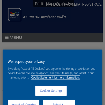
Přejít k hlavnímu obsahu
PŘIHLÁŠENÍ PARTNERA
REGISTRACE
PRODUKTY
Jste zde
PRODUKTOVÉ NOVINKY
We respect your privacy.
Domů
»
Partneri
PORADENSTVÍ
By clicking “Accept All Cookies”, you agree to the storing of cookies on your
device to enhance site navigation, analyze site usage, and assist in our
marketing efforts.
Cookie Statement for more information.
AKCE A NOVINKY
AKADEMIE
Cookies Settings
Peter Boritáš
PARTNEŘI
Accept All Cookies
Reject All