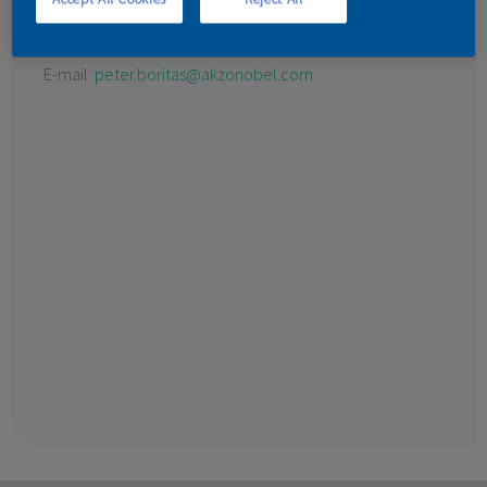
Jur nad Hronom 390
KONTAKT
763 17 Strečno
E-mail:
peter.boritas@akzonobel.com