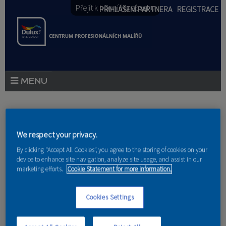
Přejít k hlavnímu obsahu
PŘIHLÁŠENÍ PARTNERA
REGISTRACE
PRODUKTY
Jste zde
PRODUKTOVÉ NOVINKY
We respect your privacy.
Domů
»
Partneri
PORADENSTVÍ
By clicking “Accept All Cookies”, you agree to the storing of cookies on your
device to enhance site navigation, analyze site usage, and assist in our
marketing efforts.
Cookie Statement for more information.
AKCE A NOVINKY
AKADEMIE
Cookies Settings
Petra a.s.
PARTNEŘI