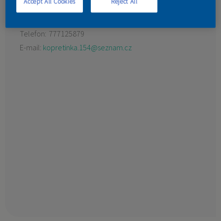
Accept All Cookies
Reject All
Tyršova 10
KONTAKT
74102 Lanžhot
Telefon:
777125879
E-mail:
kopretinka.154@seznam.cz