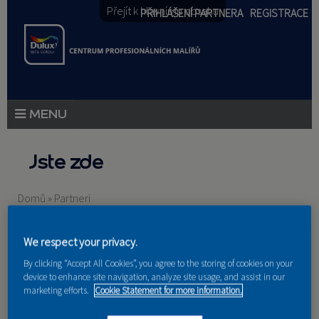
Přejít k hlavnímu obsahu
PŘIHLÁŠENÍ PARTNERA
REGISTRACE
PRODUKTY
Jste zde
PRODUKTOVÉ NOVINKY
Domů
»
Partneri
PORADENSTVÍ
AKCE A NOVINKY
We respect your privacy.
By clicking “Accept All Cookies”, you agree to the storing of cookies on your
AKADEMIE
device to enhance site navigation, analyze site usage, and assist in our
marketing efforts.
Cookie Statement for more information.
PARTNEŘI