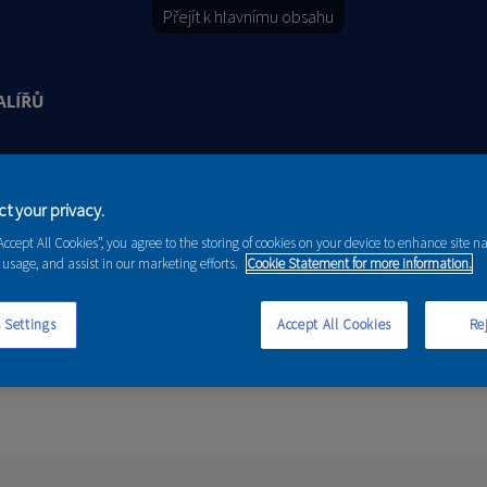
Přejít k hlavnímu obsahu
Y
PORADENSTVÍ
AKCE A NOVINKY
t your privacy.
“Accept All Cookies”, you agree to the storing of cookies on your device to enhance site n
 usage, and assist in our marketing efforts.
Cookie Statement for more information.
 Settings
Accept All Cookies
Rej