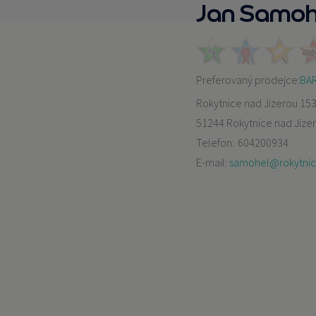
Jan Samoh
Preferovaný prodejce:
BAR
Rokytnice nad Jizerou 15
51244 Rokytnice nad Jize
Telefon:
604200934
E-mail:
samohel@rokytni