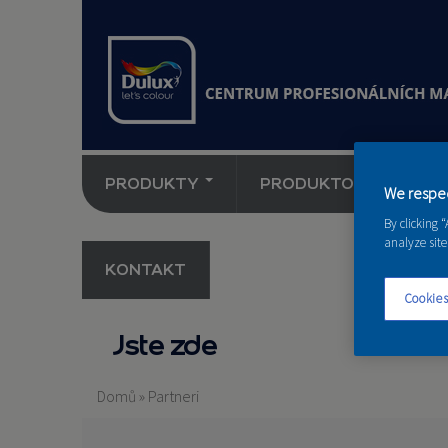
PRODUKTY
PRODUKTOVÉ NOVINK
We respec
By clicking 
analyze site
KONTAKT
Cookies
Jste zde
Domů
»
Partneri