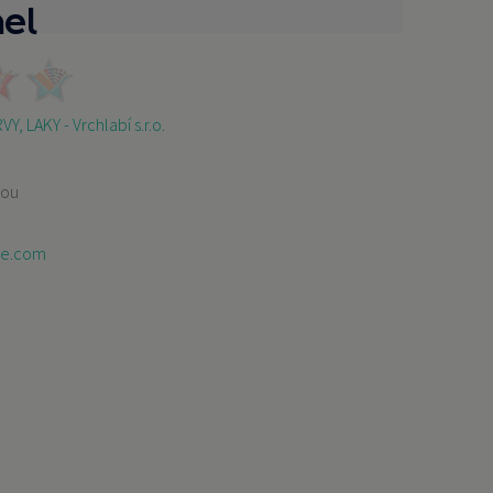
el
VY, LAKY - Vrchlabí s.r.o.
3
rou
ce.com