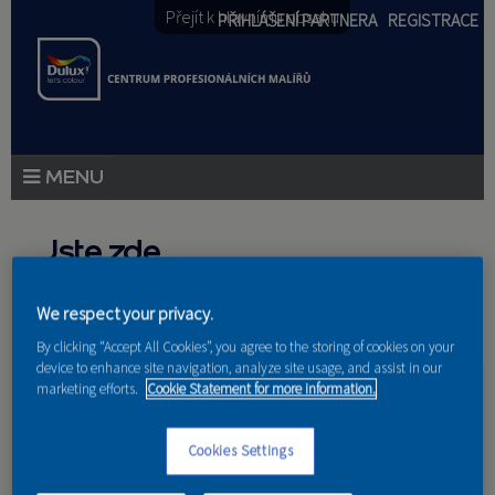
Přejít k hlavnímu obsahu
PŘIHLÁŠENÍ PARTNERA
REGISTRACE
PRODUKTY
Jste zde
PRODUKTOVÉ NOVINKY
Domů
»
Partneri
We respect your privacy.
PORADENSTVÍ
By clicking “Accept All Cookies”, you agree to the storing of cookies on your
device to enhance site navigation, analyze site usage, and assist in our
AKCE A NOVINKY
marketing efforts.
Cookie Statement for more information.
AKADEMIE
Špina - barvy, laky,
Cookies Settings
PARTNEŘI
drogerie, parfumerie