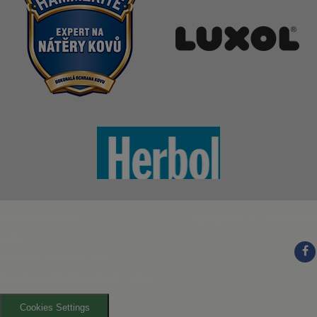
Právní informace
Copyright © 2017
kilian/amis
Legal
Ochrana osobních údajů
Zásady používání souborů cookie
Cookies Settings