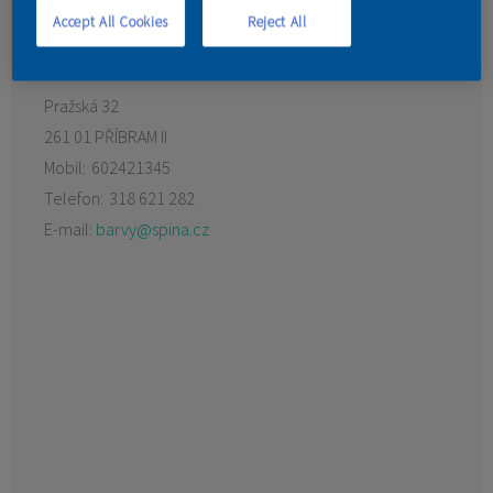
Accept All Cookies
Reject All
KONTAKT
Pražská 32
261 01 PŘÍBRAM II
Mobil:
602421345
Telefon:
318 621 282
E-mail:
barvy@spina.cz