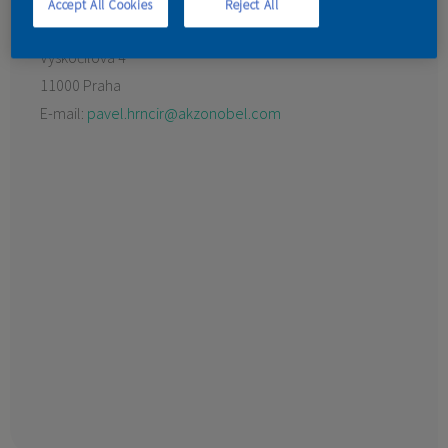
Accept All Cookies
Reject All
KONTAKT
Vyskočilova 4
11000 Praha
E-mail:
pavel.hrncir@akzonobel.com