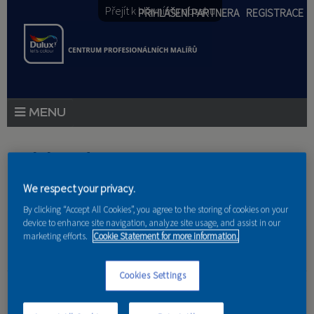
Přejít k hlavnímu obsahu
PŘIHLÁŠENÍ PARTNERA
REGISTRACE
PRODUKTY
Jste zde
PRODUKTOVÉ NOVINKY
We respect your privacy.
Domů
»
Partneri
PORADENSTVÍ
By clicking “Accept All Cookies”, you agree to the storing of cookies on your
device to enhance site navigation, analyze site usage, and assist in our
marketing efforts.
Cookie Statement for more information.
AKCE A NOVINKY
AKADEMIE
Pavel Hrnčíř
Cookies Settings
PARTNEŘI