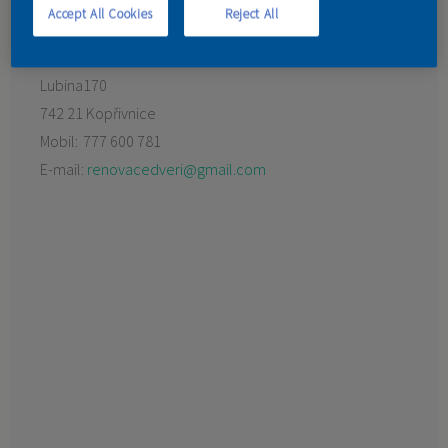
Accept All Cookies
Reject All
KONTAKT
Preferovaný prodejce:
Barvy Langer
Lubina170
742 21 Kopřivnice
Mobil:
777 600 781
E-mail:
renovacedveri@gmail.com