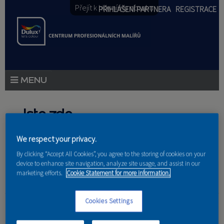
Přejít k hlavnímu obsahu
PŘIHLÁŠENÍ PARTNERA
REGISTRACE
PRODUKTY
Jste zde
PRODUKTOVÉ NOVINKY
We respect your privacy.
Domů
»
Partneri
PORADENSTVÍ
By clicking “Accept All Cookies”, you agree to the storing of cookies on your
device to enhance site navigation, analyze site usage, and assist in our
AKCE A NOVINKY
marketing efforts.
Cookie Statement for more information.
AKADEMIE
Richard Buček
Cookies Settings
PARTNEŘI