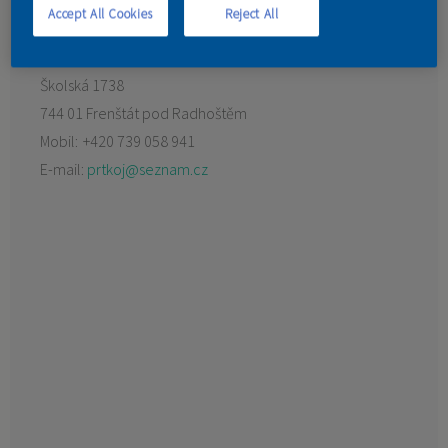
Accept All Cookies
Reject All
KONTAKT
Preferovaný prodejce:
Barvy Langer
Školská 1738
744 01 Frenštát pod Radhoštěm
Mobil:
+420 739 058 941
E-mail:
prtkoj@seznam.cz