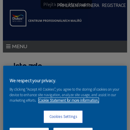
Přejít k hlavnímu obsahu
PŘIHLÁŠENÍ PARTNERA
REGISTRACE
PRODUKTY
Jste zde
PRODUKTOVÉ NOVINKY
We respect your privacy.
Domů
»
Partneri
PORADENSTVÍ
By clicking “Accept All Cookies”, you agree to the storing of cookies on your
device to enhance site navigation, analyze site usage, and assist in our
AKCE A NOVINKY
marketing efforts.
Cookie Statement for more information.
AKADEMIE
Radim Bílek
Cookies Settings
PARTNEŘI