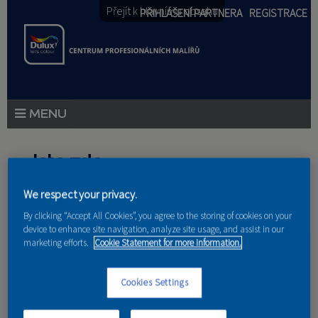
Přejít k hlavnímu obsahu
PŘIHLÁŠENÍ PARTNERA
REGISTRACE
PRODUKTY
Jste zde
PRODUKTOVÉ NOVINKY
We respect your privacy.
Domů
»
Partneri
PORADENSTVÍ
By clicking “Accept All Cookies”, you agree to the storing of cookies on your
device to enhance site navigation, analyze site usage, and assist in our
AKCE A NOVINKY
marketing efforts.
Cookie Statement for more information.
AKADEMIE
Dalibor Drabina
Cookies Settings
PARTNEŘI