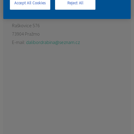
Accept All Cookies
Reject All
KONTAKT
Preferovaný prodejce:
Barvy Langer
Raškovice 576
73904 Pražmo
E-mail:
dalibordrabina@seznam.cz