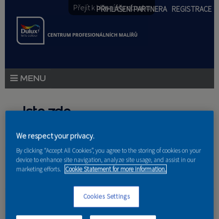
Přejít k hlavnímu obsahu
PŘIHLÁŠENÍ PARTNERA
REGISTRACE
PRODUKTY
Jste zde
PRODUKTOVÉ NOVINKY
We respect your privacy.
Domů
»
Partneri
PORADENSTVÍ
By clicking “Accept All Cookies”, you agree to the storing of cookies on your
device to enhance site navigation, analyze site usage, and assist in our
AKCE A NOVINKY
marketing efforts.
Cookie Statement for more information.
AKADEMIE
Anton Sulan
Cookies Settings
PARTNEŘI