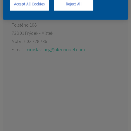
Accept All Cookies
Reject All
KONTAKT
Preferovaný prodejce:
Barvy Langer
Tolstého 108
738 01 Frýdek - Místek
Mobil:
602 728 736
E-mail:
miroslav.lang@akzonobel.com