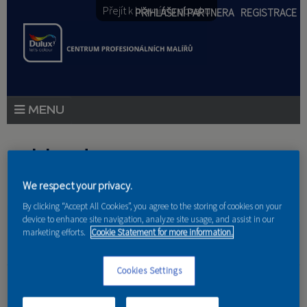
Přejít k hlavnímu obsahu
PŘIHLÁŠENÍ PARTNERA
REGISTRACE
PRODUKTY
Jste zde
PRODUKTOVÉ NOVINKY
We respect your privacy.
Domů
»
Partneri
PORADENSTVÍ
By clicking “Accept All Cookies”, you agree to the storing of cookies on your
device to enhance site navigation, analyze site usage, and assist in our
AKCE A NOVINKY
marketing efforts.
Cookie Statement for more information.
AKADEMIE
MIMO.Y
Cookies Settings
PARTNEŘI