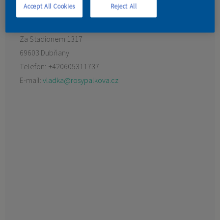
Accept All Cookies
Reject All
KONTAKT
Preferovaný prodejce:
Barvy Němec
Za Stadionem 1317
69603 Dubňany
Telefon:
+420605311737
E-mail:
vladka@rosypalkova.cz