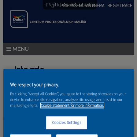
Přejít k hlavnímu obsahu
PŘIHLÁŠENÍ PARTNERA
REGISTRACE
PRODUKTY
Jste zde
PRODUKTOVÉ NOVINKY
We respect your privacy.
Domů
»
Partneri
PORADENSTVÍ
By clicking “Accept All Cookies”, you agree to the storing of cookies on your
device to enhance site navigation, analyze site usage, and assist in our
AKCE A NOVINKY
marketing efforts.
Cookie Statement for more information.
AKADEMIE
Vladislava
Cookies Settings
PARTNEŘI
Rosypálková