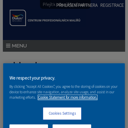
Přejít k hlavnímu obsahu
PŘIHLÁŠENÍ PARTNERA
REGISTRACE
PRODUKTY
Jste zde
PRODUKTOVÉ NOVINKY
We respect your privacy.
Domů
»
Partneri
PORADENSTVÍ
By clicking “Accept All Cookies”, you agree to the storing of cookies on your
device to enhance site navigation, analyze site usage, and assist in our
AKCE A NOVINKY
marketing efforts.
Cookie Statement for more information.
AKADEMIE
Ing. arch. Tomáš
Cookies Settings
PARTNEŘI
Čunderlík