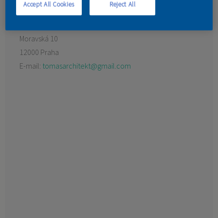
Accept All Cookies
Reject All
KONTAKT
Preferovaný prodejce:
COLORLAK maloobchod s.r.o.
Moravská 10
12000 Praha
E-mail:
tomasarchitekt@gmail.com