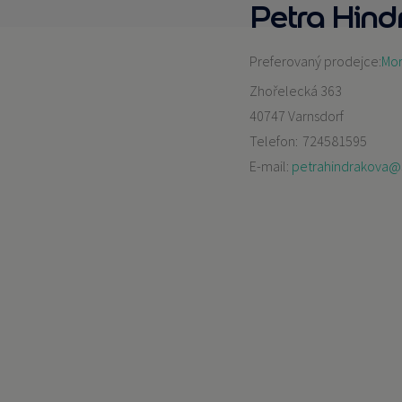
Petra Hin
Preferovaný prodejce:
Mory
Zhořelecká 363
40747 Varnsdorf
Telefon:
724581595
E-mail:
petrahindrakova@