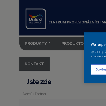
PRODUKTY
PRODUKTOVÉ NOVINK
We respec
By clicking 
analyze site
KONTAKT
Cookies
Jste zde
Domů
»
Partneri