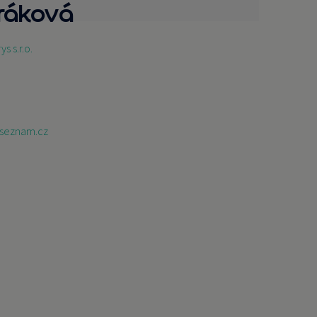
dráková
s s.r.o.
seznam.cz