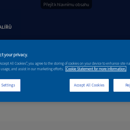
Přejít k hlavnímu obsahu
Y
PORADENSTVÍ
AKCE A NOVINKY
t your privacy.
“Accept All Cookies”, you agree to the storing of cookies on your device to enhance site n
 usage, and assist in our marketing efforts.
Cookie Statement for more information.
 Settings
Accept All Cookies
Rej