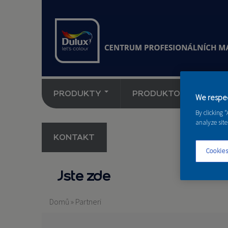
PRODUKTY
PRODUKTOVÉ NOVINK
We respec
By clicking 
analyze site
KONTAKT
Cookies
Jste zde
Domů
»
Partneri