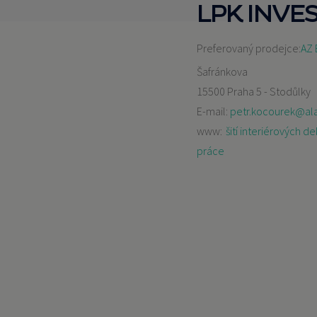
LPK INVES
Preferovaný prodejce:
AZ 
Šafránkova
15500 Praha 5 - Stodůlky
E-mail:
petr.kocourek@al
www:
šití interiérových 
práce