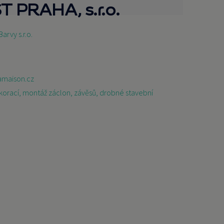
T PRAHA, s.r.o.
Barvy s.r.o.
amaison.cz
dekorací, montáž záclon, závěsů, drobné stavební