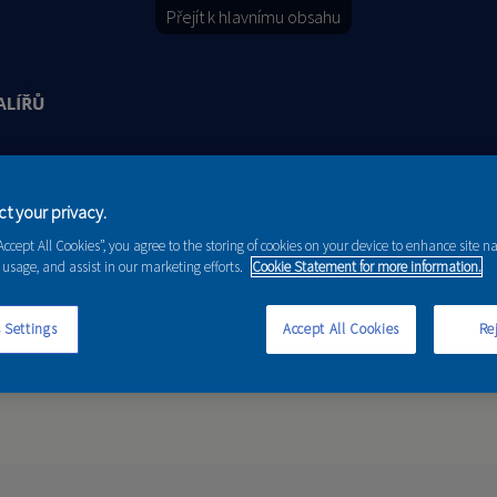
Přejít k hlavnímu obsahu
Y
PORADENSTVÍ
AKCE A NOVINKY
t your privacy.
“Accept All Cookies”, you agree to the storing of cookies on your device to enhance site n
 usage, and assist in our marketing efforts.
Cookie Statement for more information.
 Settings
Accept All Cookies
Rej