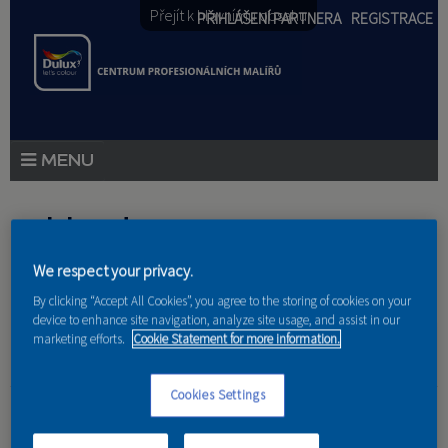
Přejít k hlavnímu obsahu
PŘIHLÁŠENÍ PARTNERA
REGISTRACE
PRODUKTY
Jste zde
PRODUKTOVÉ NOVINKY
We respect your privacy.
Domů
»
Partneri
PORADENSTVÍ
By clicking “Accept All Cookies”, you agree to the storing of cookies on your
device to enhance site navigation, analyze site usage, and assist in our
AKCE A NOVINKY
marketing efforts.
Cookie Statement for more information.
AKADEMIE
Nikola Netušilová
Cookies Settings
PARTNEŘI